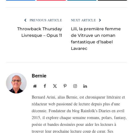
Facebook
Pinterest
LinkedIn
Email
PREVIOUS ARTICLE
NEXT ARTICLE
Throwback Thursday
Lili, la première femme
Livresque – Opus 11
de Vitruve un roman
fantastique d’Isabel
Lavarec
Bernie
Website
Facebook
X
Pinterest
Instagram
LinkedIn
(Twitter)
Bernard Arini, alias Bernie, est chroniqueur littéraire et
rédacteur web passionné de lecture depuis plus d'une
décennie. Fondateur du blog Rainfolk's Diaries en avril
2015, il explore chaque semaine romans, polars, fantasy,
poésie et bandes dessinées pour aider les lecteurs à
trouver leur prochaine lecture coup de cœur. Ses