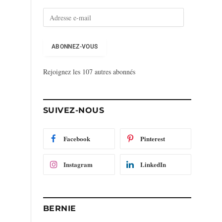
A
d
r
e
ABONNEZ-VOUS
s
s
Rejoignez les 107 autres abonnés
e
e
-
m
SUIVEZ-NOUS
a
i
l
Facebook
Pinterest
Instagram
LinkedIn
BERNIE