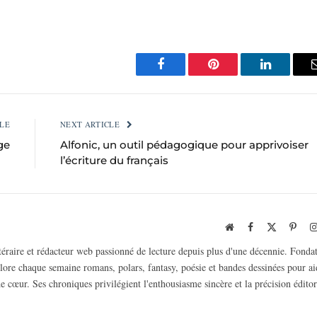
Facebook
Pinterest
LinkedIn
LE
NEXT ARTICLE
ge
Alfonic, un outil pédagogique pour apprivoiser
l’écriture du français
Website
Facebook
X
Pinte
(Twitter)
ttéraire et rédacteur web passionné de lecture depuis plus d'une décennie. Fonda
plore chaque semaine romans, polars, fantasy, poésie et bandes dessinées pour ai
e cœur. Ses chroniques privilégient l'enthousiasme sincère et la précision éditor