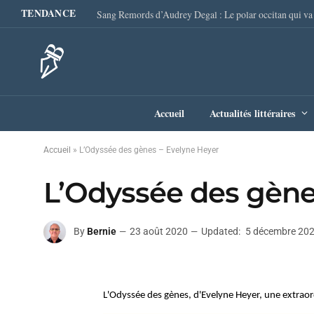
TENDANCE
Accueil
Actualités littéraires
Accueil
»
L’Odyssée des gènes – Evelyne Heyer
L’Odyssée des gène
By
Bernie
23 août 2020
Updated:
5 décembre 20
L'Odyssée des gènes, d'Evelyne Heyer, une extraord