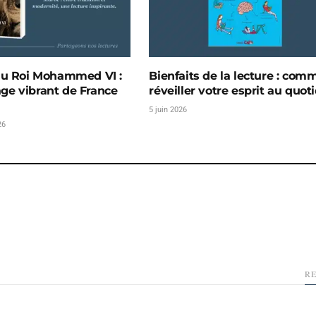
du Roi Mohammed VI :
Bienfaits de la lecture : com
e vibrant de France
réveiller votre esprit au quot
5 juin 2026
26
R