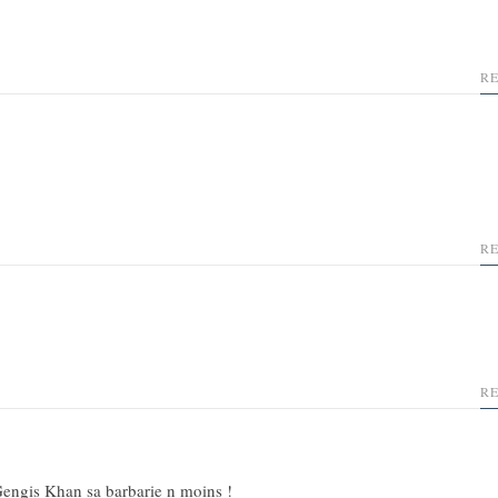
R
R
R
 Gengis Khan sa barbarie n moins !