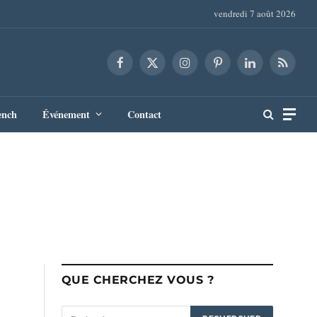
vendredi 7 août 2026
Facebook
X
Instagram
Pinterest
LinkedIn
RSS
(Twitter)
ench
Événement
Contact
QUE CHERCHEZ VOUS ?