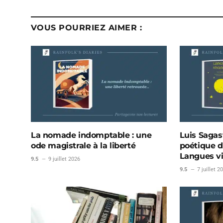
VOUS POURRIEZ AIMER :
La nomade indomptable : une
Luis Sagast
ode magistrale à la liberté
poétique d
Langues v
9.5
9 juillet 2026
9.5
7 juillet 2