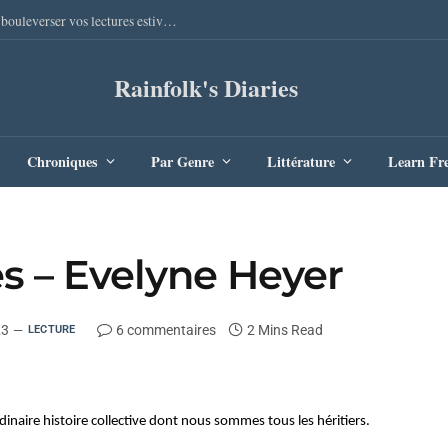
Sang Remords d’Audrey Degal : Le polar occitan qui va bouleverser vos lectures estivales
Rainfolk's Diaries
Chroniques
Par Genre
Littérature
Learn Fr
s – Evelyne Heyer
23
6 commentaires
2 Mins Read
LECTURE
inaire histoire collective dont nous sommes tous les héritiers.