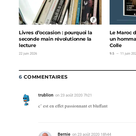
Livres d’occasion : pourquoi la
Le Maroc 
seconde main révolutionne la
un hommag
lecture
Colle
22 juin 2026
9.5
11 juin 20
6
COMMENTAIRES
trublion
on
23 août 2020 7h21
c’ est en effet passionnant et bluffant
Bernie
on
23 août 2020 18h44