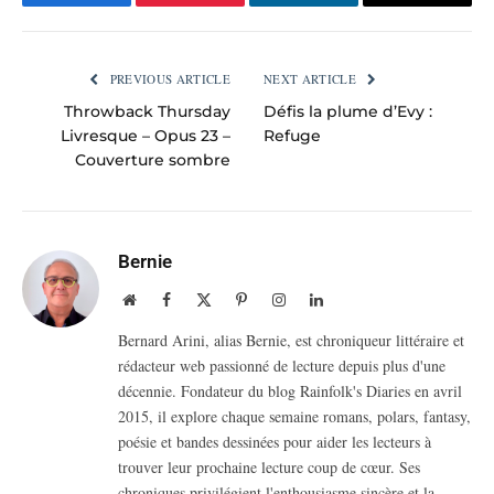
Facebook
Pinterest
LinkedIn
Email
PREVIOUS ARTICLE
NEXT ARTICLE
Throwback Thursday
Défis la plume d’Evy :
Livresque – Opus 23 –
Refuge
Couverture sombre
Bernie
Website
Facebook
X
Pinterest
Instagram
LinkedIn
(Twitter)
Bernard Arini, alias Bernie, est chroniqueur littéraire et
rédacteur web passionné de lecture depuis plus d'une
décennie. Fondateur du blog Rainfolk's Diaries en avril
2015, il explore chaque semaine romans, polars, fantasy,
poésie et bandes dessinées pour aider les lecteurs à
trouver leur prochaine lecture coup de cœur. Ses
chroniques privilégient l'enthousiasme sincère et la