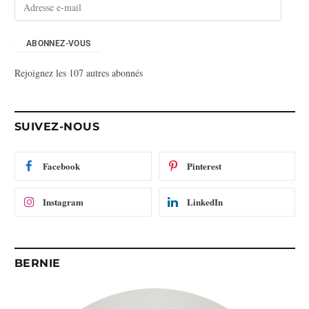
A
d
r
e
ABONNEZ-VOUS
s
Rejoignez les 107 autres abonnés
s
e
e
-
SUIVEZ-NOUS
m
a
i
Facebook
Pinterest
l
Instagram
LinkedIn
BERNIE