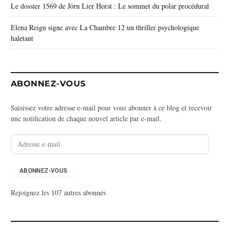
Le dossier 1569 de Jörn Lier Horst : Le sommet du polar procédural
Elena Reign signe avec La Chambre 12 un thriller psychologique
haletant
ABONNEZ-VOUS
Saisissez votre adresse e-mail pour vous abonner à ce blog et recevoir
une notification de chaque nouvel article par e-mail.
A
d
r
e
ABONNEZ-VOUS
s
Rejoignez les 107 autres abonnés
s
e
e
-