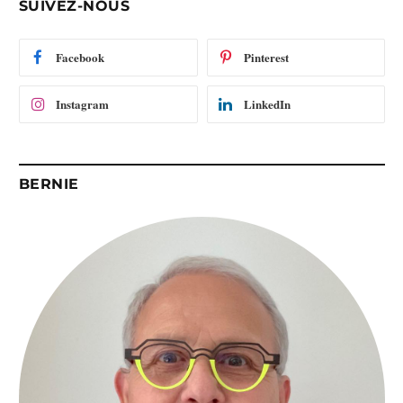
SUIVEZ-NOUS
m
a
i
Facebook
Pinterest
l
Instagram
LinkedIn
BERNIE