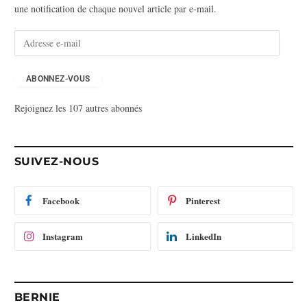
une notification de chaque nouvel article par e-mail.
A
d
r
e
ABONNEZ-VOUS
s
Rejoignez les 107 autres abonnés
s
e
e
-
SUIVEZ-NOUS
m
a
i
Facebook
Pinterest
l
Instagram
LinkedIn
BERNIE