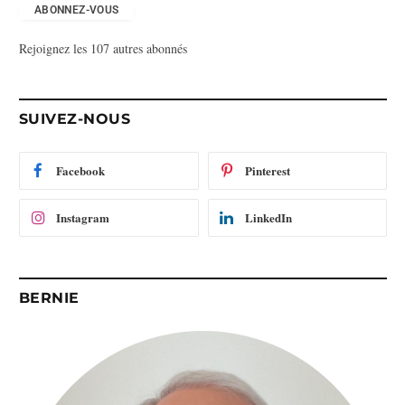
e
ABONNEZ-VOUS
s
Rejoignez les 107 autres abonnés
s
e
e
-
SUIVEZ-NOUS
m
a
i
Facebook
Pinterest
l
Instagram
LinkedIn
BERNIE