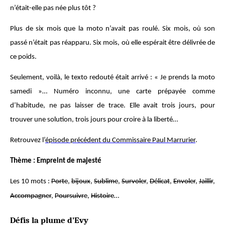
n’était-elle pas née plus tôt ?
Plus de six mois que la moto n’avait pas roulé. Six mois, où son
passé n’était pas réapparu. Six mois, où elle espérait être délivrée de
ce poids.
Seulement, voilà, le texto redouté était arrivé : « Je prends la moto
samedi »… Numéro inconnu, une carte prépayée comme
d’habitude, ne pas laisser de trace. Elle avait trois jours, pour
trouver une solution, trois jours pour croire à la liberté…
Retrouvez l’
épisode précédent du Commissaire Paul Marrurier
.
Thème : Empreint de majesté
Les 10 mots :
Porte
,
bijoux
,
Sublime
,
Survoler
,
Délicat
,
Envoler
,
Jaillir
,
Accompagner
,
Poursuivr
e,
Histoire
…
Défis la plume d’Evy