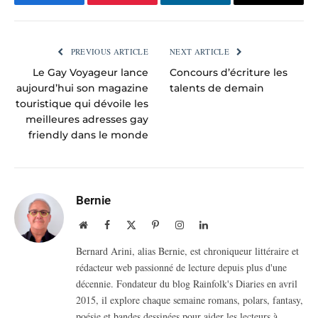
Facebook
Pinterest
LinkedIn
Email
PREVIOUS ARTICLE
NEXT ARTICLE
Le Gay Voyageur lance
Concours d’écriture les
aujourd’hui son magazine
talents de demain
touristique qui dévoile les
meilleures adresses gay
friendly dans le monde
Bernie
Website
Facebook
X
Pinterest
Instagram
LinkedIn
(Twitter)
Bernard Arini, alias Bernie, est chroniqueur littéraire et
rédacteur web passionné de lecture depuis plus d'une
décennie. Fondateur du blog Rainfolk's Diaries en avril
2015, il explore chaque semaine romans, polars, fantasy,
poésie et bandes dessinées pour aider les lecteurs à