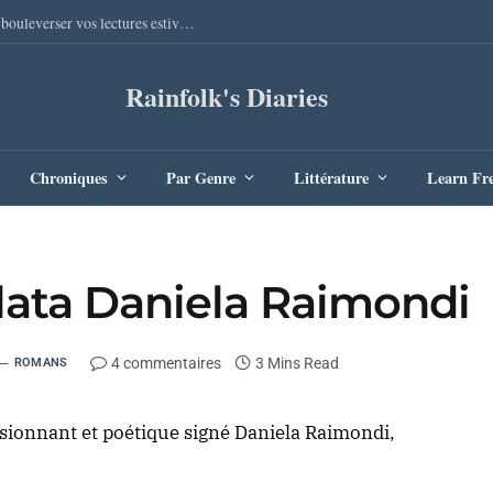
Sang Remords d’Audrey Degal : Le polar occitan qui va bouleverser vos lectures estivales
Rainfolk's Diaries
Chroniques
Par Genre
Littérature
Learn Fr
llata Daniela Raimondi
4 commentaires
3 Mins Read
ROMANS
ssionnant et poétique signé Daniela Raimondi,