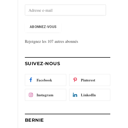
A
d
r
e
ABONNEZ-VOUS
s
s
Rejoignez les 107 autres abonnés
e
e
-
m
SUIVEZ-NOUS
a
i
l
Facebook
Pinterest
Instagram
LinkedIn
BERNIE