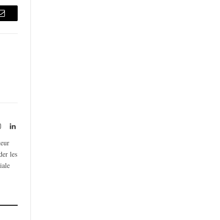
Email
rest
Instagram
LinkedIn
teur
der les
iale