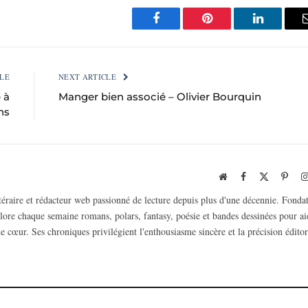
Facebook
Pinterest
LinkedIn
LE
NEXT ARTICLE
 à
Manger bien associé – Olivier Bourquin
ns
Website
Facebook
X
Pinte
(Twitter)
ttéraire et rédacteur web passionné de lecture depuis plus d'une décennie. Fonda
plore chaque semaine romans, polars, fantasy, poésie et bandes dessinées pour ai
e cœur. Ses chroniques privilégient l'enthousiasme sincère et la précision éditor