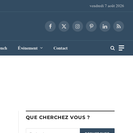
vendredi 7 août 2026
Facebook
X
Instagram
Pinterest
LinkedIn
RSS
(Twitter)
ench
Événement
Contact
QUE CHERCHEZ VOUS ?