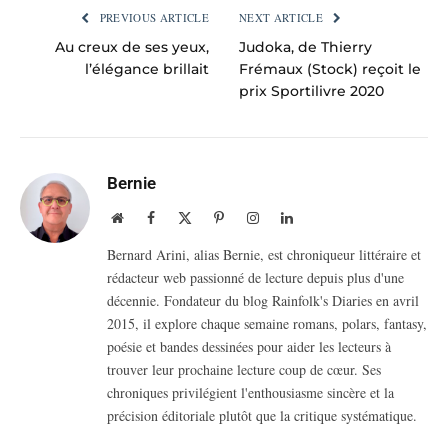
PREVIOUS ARTICLE
NEXT ARTICLE
Au creux de ses yeux,
Judoka, de Thierry
l’élégance brillait
Frémaux (Stock) reçoit le
prix Sportilivre 2020
Bernie
Website
Facebook
X
Pinterest
Instagram
LinkedIn
(Twitter)
Bernard Arini, alias Bernie, est chroniqueur littéraire et
rédacteur web passionné de lecture depuis plus d'une
décennie. Fondateur du blog Rainfolk's Diaries en avril
2015, il explore chaque semaine romans, polars, fantasy,
poésie et bandes dessinées pour aider les lecteurs à
trouver leur prochaine lecture coup de cœur. Ses
chroniques privilégient l'enthousiasme sincère et la
précision éditoriale plutôt que la critique systématique.