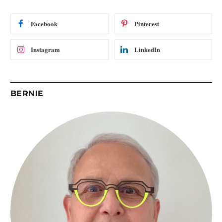
a
i
Facebook
Pinterest
l
Instagram
LinkedIn
BERNIE