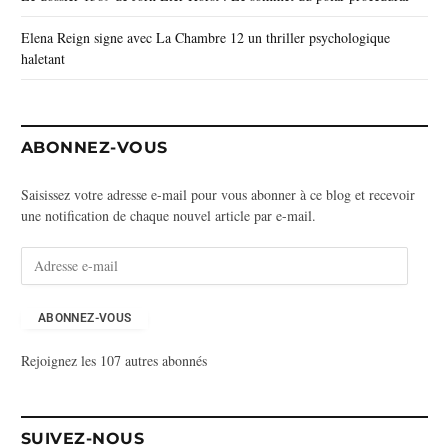
Elena Reign signe avec La Chambre 12 un thriller psychologique
haletant
ABONNEZ-VOUS
Saisissez votre adresse e-mail pour vous abonner à ce blog et recevoir
une notification de chaque nouvel article par e-mail.
A
d
r
e
ABONNEZ-VOUS
s
Rejoignez les 107 autres abonnés
s
e
e
-
SUIVEZ-NOUS
m