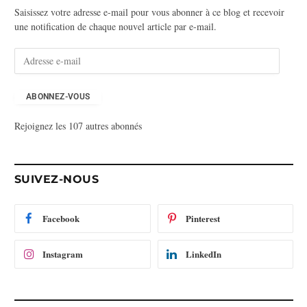
Saisissez votre adresse e-mail pour vous abonner à ce blog et recevoir
une notification de chaque nouvel article par e-mail.
A
d
r
e
ABONNEZ-VOUS
s
Rejoignez les 107 autres abonnés
s
e
e
-
SUIVEZ-NOUS
m
a
i
Facebook
Pinterest
l
Instagram
LinkedIn