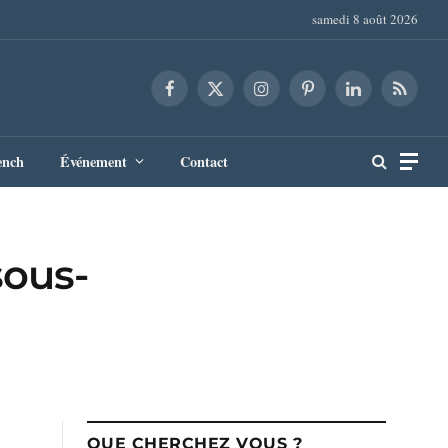
samedi 8 août 2026
Facebook
X
Instagram
Pinterest
LinkedIn
RSS
(Twitter)
ench
Événement
Contact
sous-
QUE CHERCHEZ VOUS ?