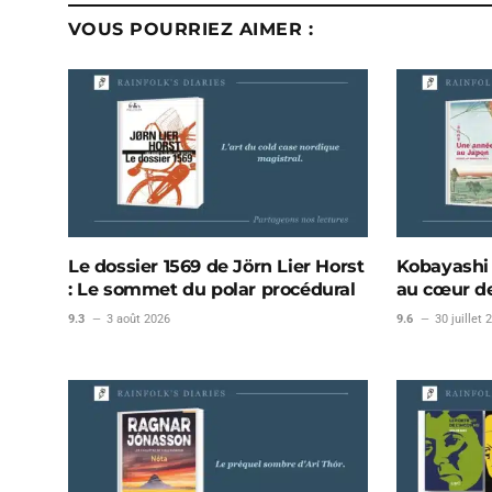
VOUS POURRIEZ AIMER :
Le dossier 1569 de Jörn Lier Horst
Kobayashi 
: Le sommet du polar procédural
au cœur de
9.3
3 août 2026
9.6
30 juillet 