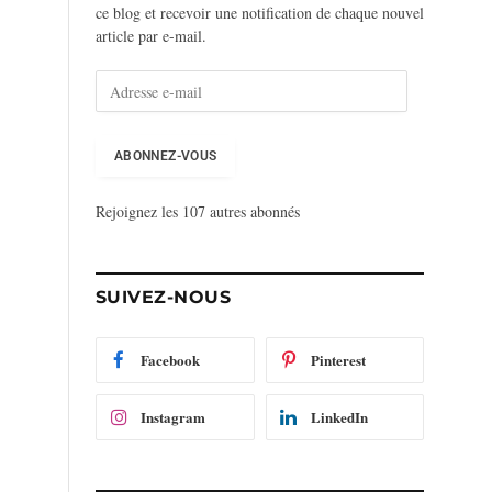
ce blog et recevoir une notification de chaque nouvel
article par e-mail.
A
d
r
e
ABONNEZ-VOUS
s
s
Rejoignez les 107 autres abonnés
e
e
-
m
SUIVEZ-NOUS
a
i
l
Facebook
Pinterest
Instagram
LinkedIn