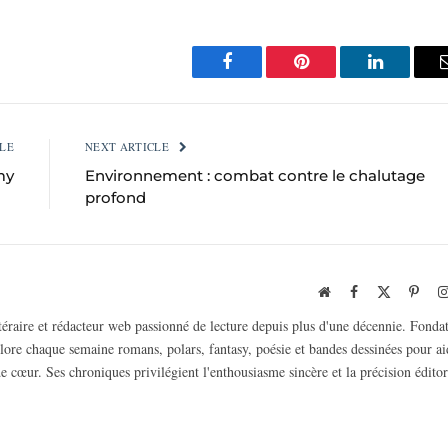
Facebook
Pinterest
LinkedIn
LE
NEXT ARTICLE
my
Environnement : combat contre le chalutage
profond
Website
Facebook
X
Pinte
(Twitter)
ttéraire et rédacteur web passionné de lecture depuis plus d'une décennie. Fonda
plore chaque semaine romans, polars, fantasy, poésie et bandes dessinées pour ai
e cœur. Ses chroniques privilégient l'enthousiasme sincère et la précision éditor