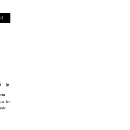
Email
rest
Instagram
LinkedIn
teur
der les
iale