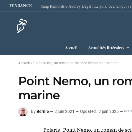
TENDANCE
Accueil
Actualités littéraires
Accueil
»
Point Nemo, un roman de science-fiction sous-marine
Point Nemo, un rom
marine
By
Bernie
2 juin 2021
Updated:
7 juin 2025
SCIE
Polaris -Point Nemo, un roman de scien