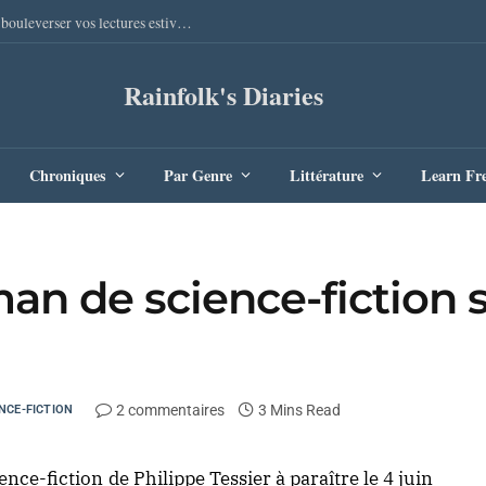
Sang Remords d’Audrey Degal : Le polar occitan qui va bouleverser vos lectures estivales
Rainfolk's Diaries
Chroniques
Par Genre
Littérature
Learn Fr
an de science-fiction 
2 commentaires
3 Mins Read
NCE-FICTION
ce-fiction de Philippe Tessier à paraître le 4 juin