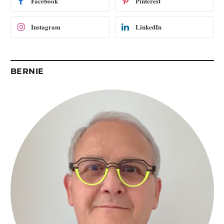
Facebook
Pinterest
l
Instagram
LinkedIn
BERNIE