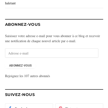
haletant
ABONNEZ-VOUS
Saisissez votre adresse e-mail pour vous abonner à ce blog et recevoir
une notification de chaque nouvel article par e-mail.
A
d
r
e
ABONNEZ-VOUS
s
Rejoignez les 107 autres abonnés
s
e
e
-
SUIVEZ-NOUS
m
a
i