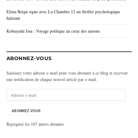
Elena Reign signe avec La Chambre 12 un thriller psychologique
haletant
Kobayashi Issa : Voyage poétique au cœur des saisons
ABONNEZ-VOUS
Saisissez votre adresse e-mail pour vous abonner à ce blog et recevoir
une notification de chaque nouvel article par e-mail.
A
d
r
e
ABONNEZ-VOUS
s
Rejoignez les 107 autres abonnés
s
e
e