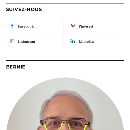
-
SUIVEZ-NOUS
m
a
i
Facebook
Pinterest
l
Instagram
LinkedIn
BERNIE