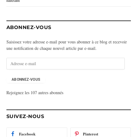
haletant
ABONNEZ-VOUS
Saisissez votre adresse e-mail pour vous abonner à ce blog et recevoir
une notification de chaque nouvel article par e-mail.
A
d
r
e
ABONNEZ-VOUS
s
Rejoignez les 107 autres abonnés
s
e
e
-
SUIVEZ-NOUS
m
a
i
Facebook
Pinterest