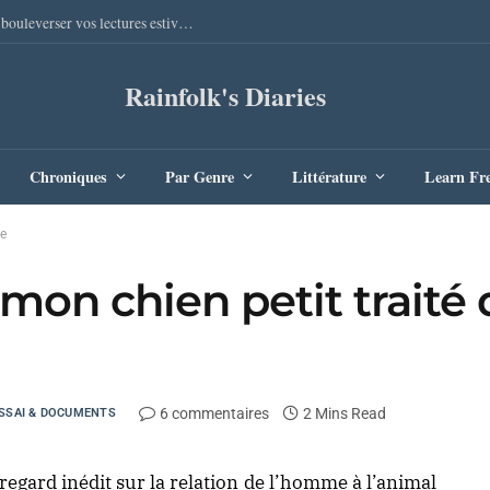
Sang Remords d’Audrey Degal : Le polar occitan qui va bouleverser vos lectures estivales
Rainfolk's Diaries
Chroniques
Par Genre
Littérature
Learn Fr
ne
mon chien petit traité 
6 commentaires
2 Mins Read
SSAI & DOCUMENTS
regard inédit sur la relation de l’homme à l’animal