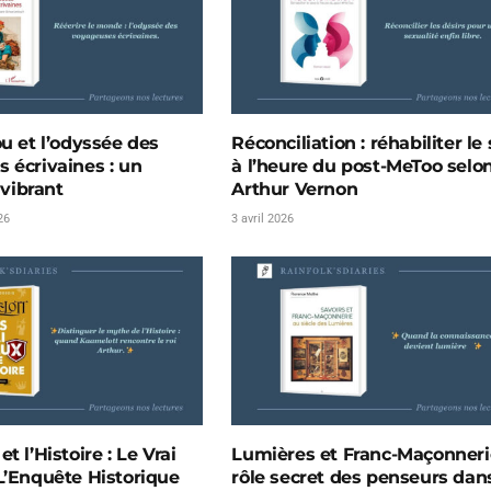
ou et l’odyssée des
Réconciliation : réhabiliter le
 écrivaines : un
à l’heure du post-MeToo selo
ibrant
Arthur Vernon
26
3 avril 2026
t l’Histoire : Le Vrai
Lumières et Franc-Maçonnerie
L’Enquête Historique
rôle secret des penseurs dans