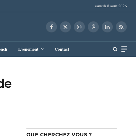
samedi 8 août 2026
Facebook
X
Instagram
Pinterest
LinkedIn
RSS
(Twitter)
ench
Événement
Contact
de
QUE CHERCHEZ VOUS ?