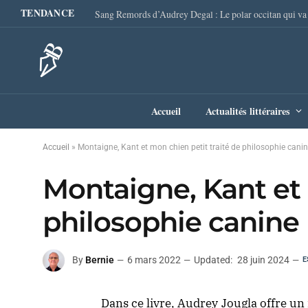
TENDANCE
Accueil
Actualités littéraires
Accueil
»
Montaigne, Kant et mon chien petit traité de philosophie cani
Montaigne, Kant et 
philosophie canine
By
Bernie
6 mars 2022
Updated:
28 juin 2024
E
Dans ce livre, Audrey Jougla offre un 