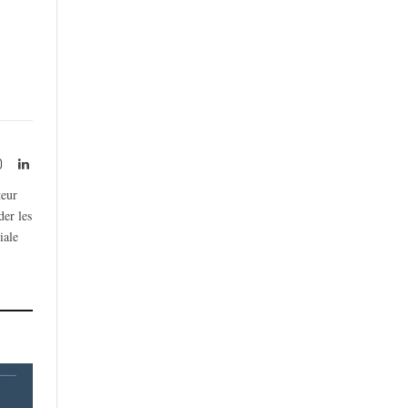
rest
Instagram
LinkedIn
teur
der les
iale