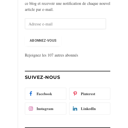
ce blog et recevoir une notification de chaque nouvel
article par e-mail.
A
d
r
e
ABONNEZ-VOUS
s
s
Rejoignez les 107 autres abonnés
e
e
-
m
SUIVEZ-NOUS
a
i
l
Facebook
Pinterest
Instagram
LinkedIn