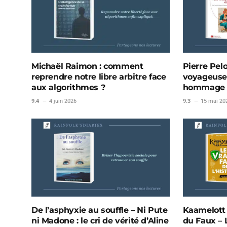
Michaël Raimon : comment
Pierre Pel
reprendre notre libre arbitre face
voyageuses
aux algorithmes ?
hommage v
9.4
4 juin 2026
9.3
15 mai 20
De l’asphyxie au souffle – Ni Pute
Kaamelott e
ni Madone : le cri de vérité d’Aline
du Faux – 