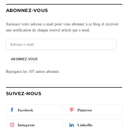
ABONNEZ-VOUS
Saisissez votre adresse e-mail pour vous abonner à ce blog et recevoir
une notification de chaque nouvel article par e-mail.
A
d
r
e
ABONNEZ-VOUS
s
Rejoignez les 107 autres abonnés
s
e
e
-
SUIVEZ-NOUS
m
a
i
Facebook
Pinterest
l
Instagram
LinkedIn