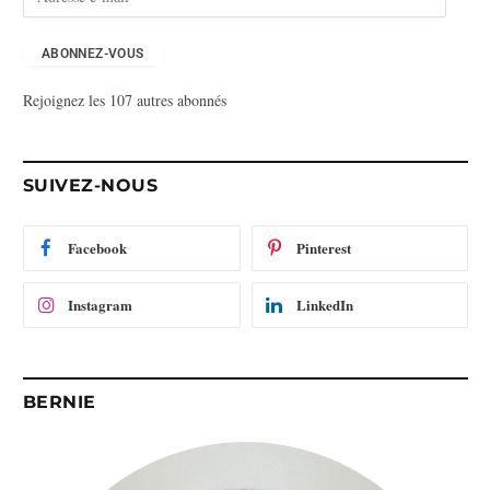
d
r
e
ABONNEZ-VOUS
s
Rejoignez les 107 autres abonnés
s
e
e
-
SUIVEZ-NOUS
m
a
i
Facebook
Pinterest
l
Instagram
LinkedIn
BERNIE