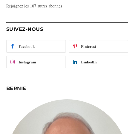
Rejoignez les 107 autres abonnés
s
e
e
-
SUIVEZ-NOUS
m
a
i
Facebook
Pinterest
l
Instagram
LinkedIn
BERNIE