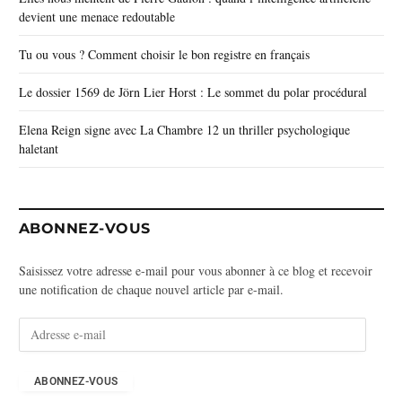
devient une menace redoutable
Tu ou vous ? Comment choisir le bon registre en français
Le dossier 1569 de Jörn Lier Horst : Le sommet du polar procédural
Elena Reign signe avec La Chambre 12 un thriller psychologique
haletant
ABONNEZ-VOUS
Saisissez votre adresse e-mail pour vous abonner à ce blog et recevoir
une notification de chaque nouvel article par e-mail.
A
d
r
e
ABONNEZ-VOUS
s