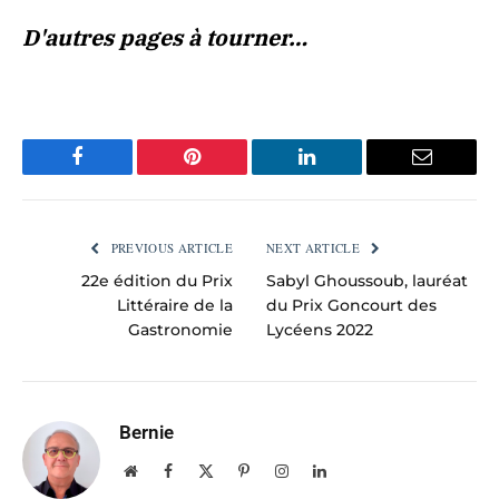
D'autres pages à tourner…
Facebook
Pinterest
LinkedIn
Email
PREVIOUS ARTICLE
NEXT ARTICLE
22e édition du Prix
Sabyl Ghoussoub, lauréat
Littéraire de la
du Prix Goncourt des
Gastronomie
Lycéens 2022
Bernie
Website
Facebook
X
Pinterest
Instagram
LinkedIn
(Twitter)