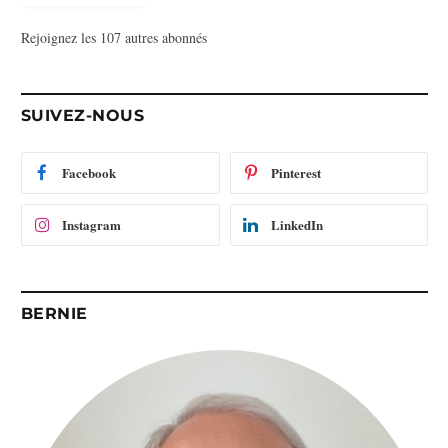
s
Rejoignez les 107 autres abonnés
s
e
e
-
SUIVEZ-NOUS
m
a
i
Facebook
Pinterest
l
Instagram
LinkedIn
BERNIE