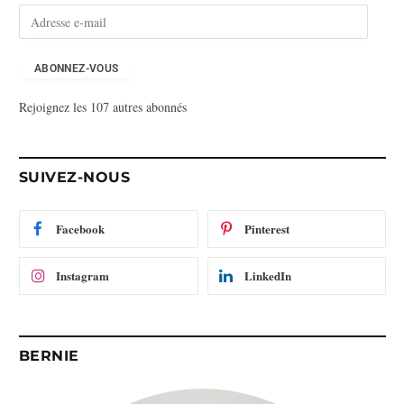
A
d
r
e
ABONNEZ-VOUS
s
Rejoignez les 107 autres abonnés
s
e
e
-
SUIVEZ-NOUS
m
a
i
Facebook
Pinterest
l
Instagram
LinkedIn
BERNIE