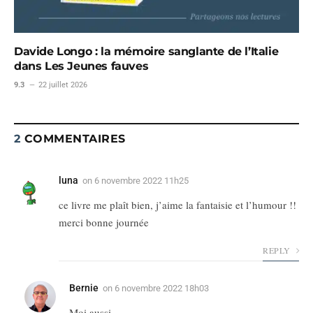
Davide Longo : la mémoire sanglante de l’Italie
dans Les Jeunes fauves
9.3
22 juillet 2026
2
COMMENTAIRES
luna
on
6 novembre 2022 11h25
ce livre me plaît bien, j’aime la fantaisie et l’humour !!
merci bonne journée
REPLY
Bernie
on
6 novembre 2022 18h03
Moi aussi.