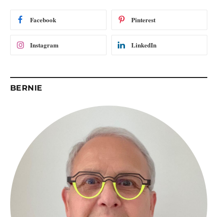
a
i
Facebook
Pinterest
l
Instagram
LinkedIn
BERNIE