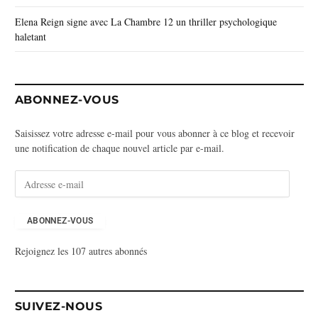
Elena Reign signe avec La Chambre 12 un thriller psychologique
haletant
ABONNEZ-VOUS
Saisissez votre adresse e-mail pour vous abonner à ce blog et recevoir
une notification de chaque nouvel article par e-mail.
A
d
r
e
ABONNEZ-VOUS
s
Rejoignez les 107 autres abonnés
s
e
e
-
SUIVEZ-NOUS
m