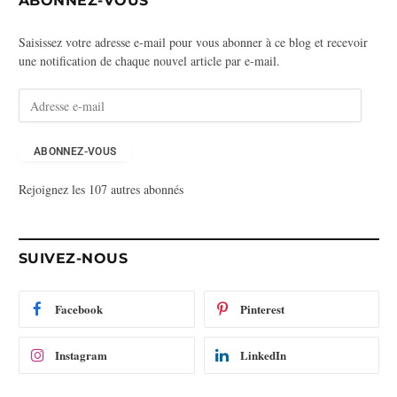
ABONNEZ-VOUS
Saisissez votre adresse e-mail pour vous abonner à ce blog et recevoir
une notification de chaque nouvel article par e-mail.
A
d
r
e
ABONNEZ-VOUS
s
Rejoignez les 107 autres abonnés
s
e
e
-
SUIVEZ-NOUS
m
a
i
Facebook
Pinterest
l
Instagram
LinkedIn