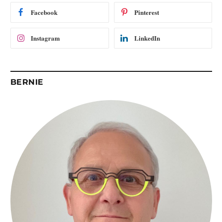
i
Facebook
Pinterest
l
Instagram
LinkedIn
BERNIE