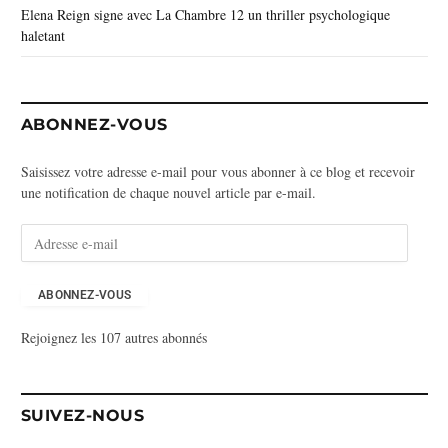
Elena Reign signe avec La Chambre 12 un thriller psychologique
haletant
ABONNEZ-VOUS
Saisissez votre adresse e-mail pour vous abonner à ce blog et recevoir
une notification de chaque nouvel article par e-mail.
A
d
r
e
ABONNEZ-VOUS
s
Rejoignez les 107 autres abonnés
s
e
e
-
SUIVEZ-NOUS
m
a