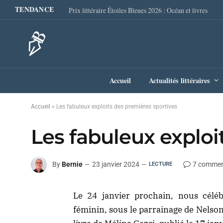
TENDANCE
Prix littéraire Étoiles Bleues 2026 : Océan et livres
Accueil
Actualités littéraires
Accueil
»
Les fabuleux exploits des premières sportives
Les fabuleux exploi
By
Bernie
23 janvier 2024
7 commen
LECTURE
Le 24 janvier prochain, nous célé
féminin, sous le parrainage de Nelso