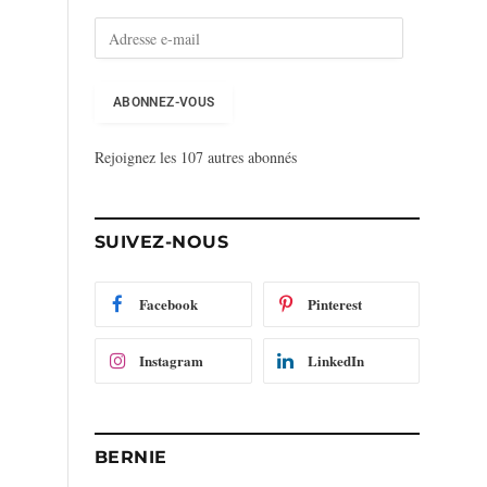
A
d
r
e
ABONNEZ-VOUS
s
s
Rejoignez les 107 autres abonnés
e
e
-
m
SUIVEZ-NOUS
a
i
l
Facebook
Pinterest
Instagram
LinkedIn
BERNIE