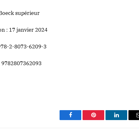
Boeck supérieur
on : 17 janvier 2024
978-2-8073-6209-3
 9782807362093
Facebook
Pinterest
LinkedIn