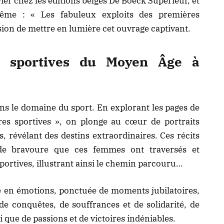
vier chez les éditions belges De Boeck Supérieur, et
ême : « Les fabuleux exploits des premières
asion de mettre en lumière cet ouvrage captivant.
 sportives du Moyen Âge à
ns le domaine du sport. En explorant les pages de
res sportives », on plonge au cœur de portraits
, révélant des destins extraordinaires. Ces récits
de bravoure que ces femmes ont traversés et
portives, illustrant ainsi le chemin parcouru…
e en émotions, ponctuée de moments jubilatoires,
t de conquêtes, de souffrances et de solidarité, de
i que de passions et de victoires indéniables.