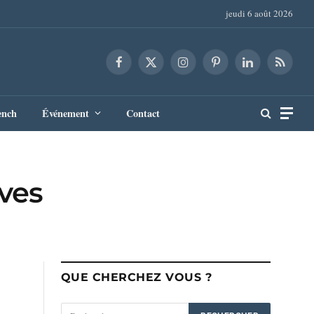
jeudi 6 août 2026
Facebook
X
Instagram
Pinterest
LinkedIn
RSS
(Twitter)
ench
Événement
Contact
ives
QUE CHERCHEZ VOUS ?