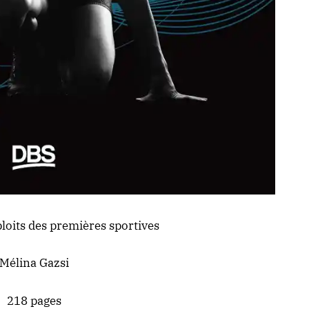
loits des premières sportives
Mélina Gazsi
218 pages