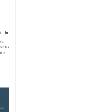
rest
Instagram
LinkedIn
teur
der les
iale