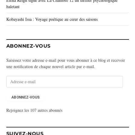
Elena Reign signe avec La Chambre 12 un thriller psychologique
haletant
Kobayashi Issa : Voyage poétique au cœur des saisons
ABONNEZ-VOUS
Saisissez votre adresse e-mail pour vous abonner à ce blog et recevoir
une notification de chaque nouvel article par e-mail.
A
d
r
e
ABONNEZ-VOUS
s
Rejoignez les 107 autres abonnés
s
e
e
-
SUIVEZ-NOUS