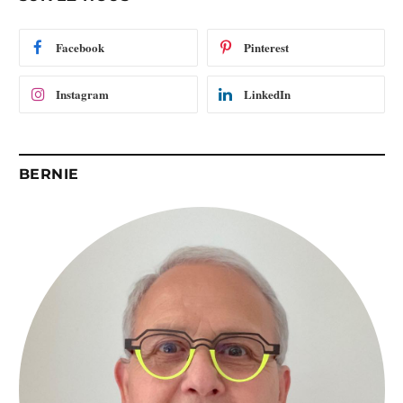
m
a
i
Facebook
Pinterest
l
Instagram
LinkedIn
BERNIE