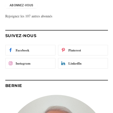
r
e
ABONNEZ-VOUS
s
Rejoignez les 107 autres abonnés
s
e
e
-
SUIVEZ-NOUS
m
a
i
Facebook
Pinterest
l
Instagram
LinkedIn
BERNIE