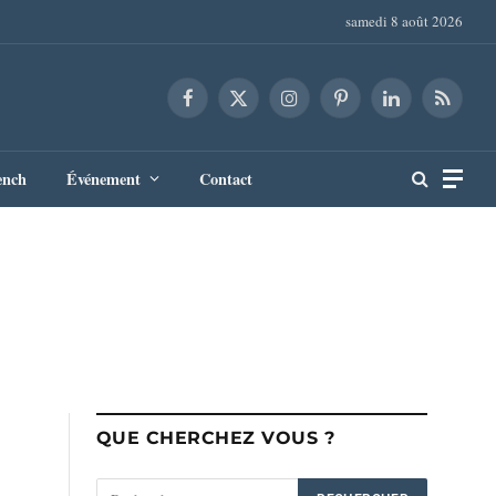
samedi 8 août 2026
Facebook
X
Instagram
Pinterest
LinkedIn
RSS
(Twitter)
ench
Événement
Contact
QUE CHERCHEZ VOUS ?