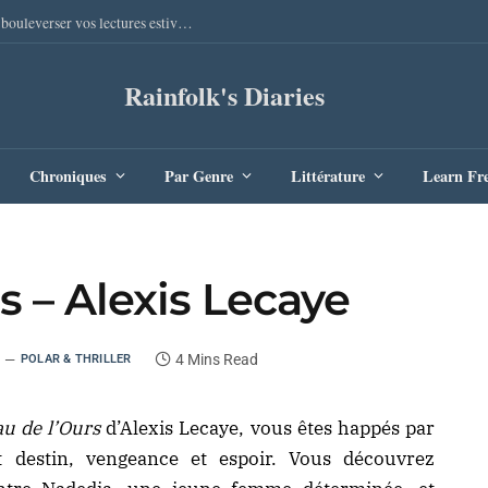
Sang Remords d’Audrey Degal : Le polar occitan qui va bouleverser vos lectures estivales
Rainfolk's Diaries
Chroniques
Par Genre
Littérature
Learn Fr
s – Alexis Lecaye
4 Mins Read
POLAR & THRILLER
u de l’Ours
d’Alexis Lecaye, vous êtes happés par
nt destin, vengeance et espoir. Vous découvrez