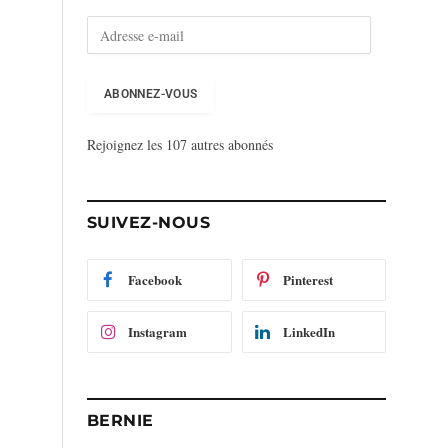
A
d
r
e
ABONNEZ-VOUS
s
s
Rejoignez les 107 autres abonnés
e
e
-
m
SUIVEZ-NOUS
a
i
l
Facebook
Pinterest
Instagram
LinkedIn
BERNIE