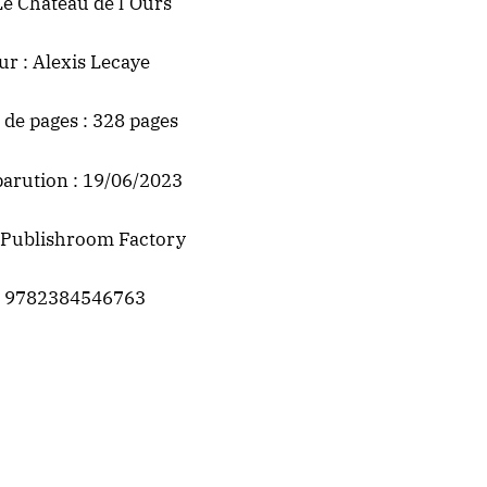
 Le Château de l’Ours
ur : Alexis Lecaye
de pages : 328 pages
parution : 19/06/2023
Publishroom Factory
 9782384546763