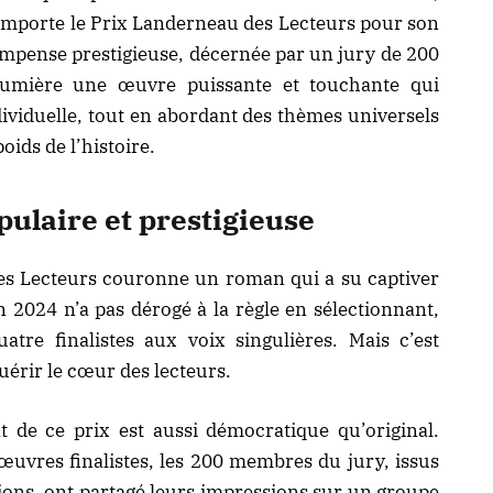
 remporte le Prix Landerneau des Lecteurs pour son
ompense prestigieuse, décernée par un jury de 200
 lumière une œuvre puissante et touchante qui
dividuelle, tout en abordant des thèmes universels
oids de l’histoire.
ulaire et prestigieuse
es Lecteurs couronne un roman qui a su captiver
n 2024 n’a pas dérogé à la règle en sélectionnant,
atre finalistes aux voix singulières. Mais c’est
érir le cœur des lecteurs.
t de ce prix est aussi démocratique qu’original.
œuvres finalistes
, les 200 membres du jury, issus
tions, ont partagé leurs impressions sur un groupe