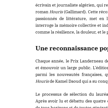
écrivain et journaliste algérien, qui
roman
Houris
(Gallimard). Cette réc
passionnés de littérature, met en
interroge la mémoire collective et in
comme la résilience, la douleur, et le p
Une reconnaissance pop
Chaque année, le Prix Landerneau d
et émouvoir un large public. L’éditio
parmi les nouveautés françaises, qu
Houris
de Kamel Daoud qui a su conqu
Le processus de sélection du lauréa
Après avoir lu et débattu des quatre 
de tous horizons et de toutes généra