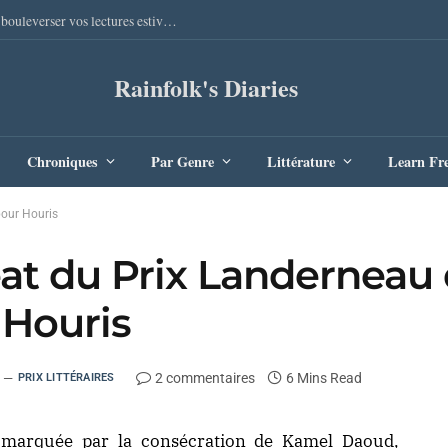
Sang Remords d’Audrey Degal : Le polar occitan qui va bouleverser vos lectures estivales
Rainfolk's Diaries
Chroniques
Par Genre
Littérature
Learn Fr
pour Houris
at du Prix Landerneau
 Houris
2 commentaires
6 Mins Read
PRIX LITTÉRAIRES
té marquée par la consécration de Kamel Daoud,