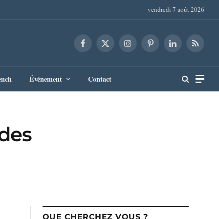
vendredi 7 août 2026
Facebook
X
Instagram
Pinterest
LinkedIn
RSS
(Twitter)
ench
Événement
Contact
 des
QUE CHERCHEZ VOUS ?