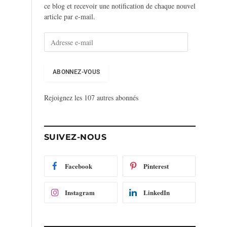
ce blog et recevoir une notification de chaque nouvel
article par e-mail.
A
d
r
e
ABONNEZ-VOUS
s
s
Rejoignez les 107 autres abonnés
e
e
-
m
SUIVEZ-NOUS
a
i
l
Facebook
Pinterest
Instagram
LinkedIn