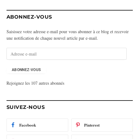
ABONNEZ-VOUS
Saisissez votre adresse e-mail pour vous abonner à ce blog et recevoir
une notification de chaque nouvel article par e-mail.
A
d
r
e
ABONNEZ-VOUS
s
Rejoignez les 107 autres abonnés
s
e
e
-
SUIVEZ-NOUS
m
a
i
Facebook
Pinterest
l