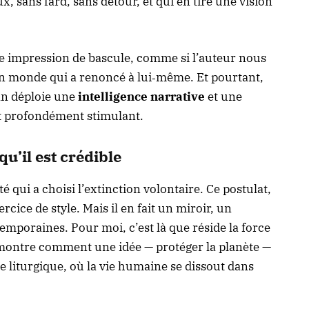
x, sans fard, sans détour, et qui en tire une vision
tte impression de bascule, comme si l’auteur nous
d’un monde qui a renoncé à lui‑même. Et pourtant,
man déploie une
intelligence narrative
et une
t profondément stimulant.
u’il est crédible
qui a choisi l’extinction volontaire. Ce postulat,
rcice de style. Mais il en fait un miroir, un
emporaines. Pour moi, c’est là que réside la force
l montre comment une idée — protéger la planète —
e liturgique, où la vie humaine se dissout dans