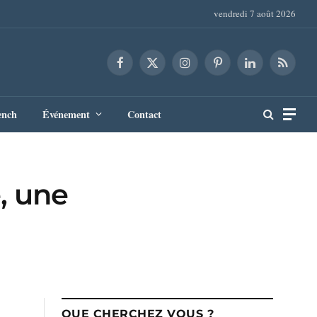
vendredi 7 août 2026
Facebook
X
Instagram
Pinterest
LinkedIn
RSS
(Twitter)
ench
Événement
Contact
, une
QUE CHERCHEZ VOUS ?