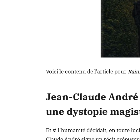
Voici le contenu de l’article pour
Rainf
Jean-Claude André :
une dystopie magis
Et si l’humanité décidait, en toute luc
Claude André signe un récit crépuscu