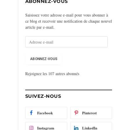
ABONNEZ-VOUS
Saisissez votre adresse e-mail pour vous abonner à
ce blog et recevoir une notification de chaque nouvel
article par e-mail.
A
d
r
e
ABONNEZ-VOUS
s
s
Rejoignez les 107 autres abonnés
e
e
-
m
SUIVEZ-NOUS
a
i
l
Facebook
Pinterest
Instagram
LinkedIn