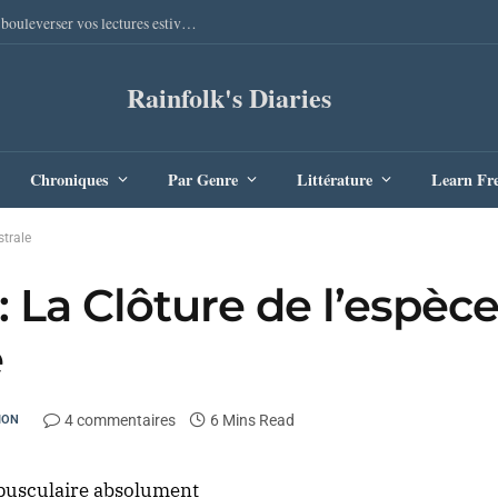
Sang Remords d’Audrey Degal : Le polar occitan qui va bouleverser vos lectures estivales
Rainfolk's Diaries
Chroniques
Par Genre
Littérature
Learn Fr
strale
 La Clôture de l’espèce
e
4 commentaires
6 Mins Read
ION
épusculaire absolument