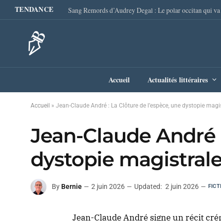
TENDANCE
Accueil
Actualités littéraires
Accueil
»
Jean-Claude André : La Clôture de l’espèce, une dystopie magi
Jean-Claude André :
dystopie magistral
By
Bernie
2 juin 2026
Updated:
2 juin 2026
FICT
Jean-Claude André signe un récit cr