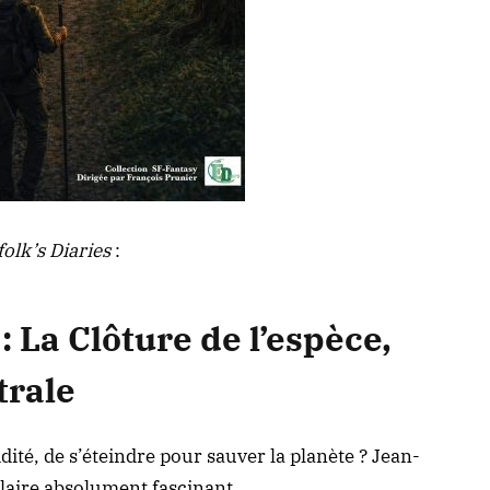
olk’s Diaries
:
 La Clôture de l’espèce,
trale
idité, de s’éteindre pour sauver la planète ? Jean-
laire absolument fascinant
.