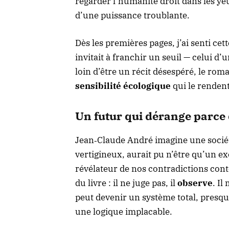
regarder l’humanité droit dans les yeu
d’une puissance troublante.
Dès les premières pages, j’ai senti ce
invitait à franchir un seuil — celui 
loin d’être un récit désespéré, le ro
sensibilité écologique
qui le renden
Un futur qui dérange parce q
Jean‑Claude André imagine une société 
vertigineux, aurait pu n’être qu’un exe
révélateur de nos contradictions cont
du livre : il ne juge pas, il
observe
. I
peut devenir un système total, presqu
une logique implacable.