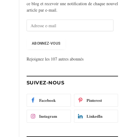
ce blog et recevoir une notification de chaque nouvel
article par e-mail.
A
d
r
e
ABONNEZ-VOUS
s
s
Rejoignez les 107 autres abonnés
e
e
-
m
SUIVEZ-NOUS
a
i
l
Facebook
Pinterest
Instagram
LinkedIn