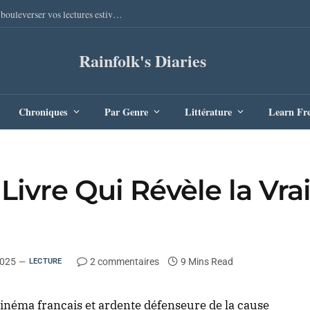
Sang Remords d’Audrey Degal : Le polar occitan qui va bouleverser vos lectures estivales
Rainfolk's Diaries
Chroniques
Par Genre
Littérature
Learn Fr
ivre Qui Révèle la Vrai
2025
2 commentaires
9 Mins Read
LECTURE
 cinéma français et ardente défenseure de la cause