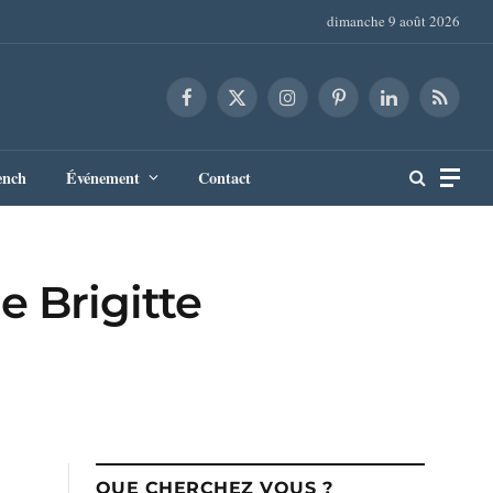
dimanche 9 août 2026
Facebook
X
Instagram
Pinterest
LinkedIn
RSS
(Twitter)
ench
Événement
Contact
e Brigitte
QUE CHERCHEZ VOUS ?