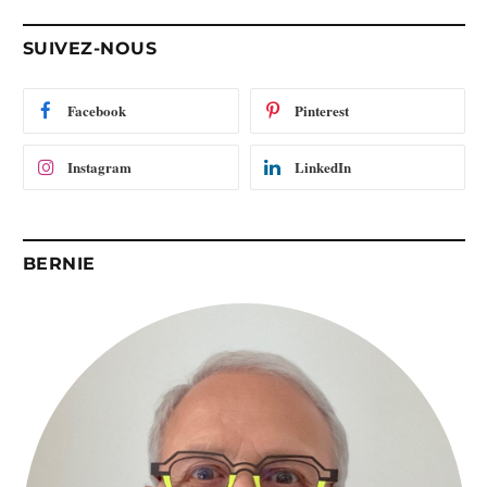
e
-
SUIVEZ-NOUS
m
a
i
Facebook
Pinterest
l
Instagram
LinkedIn
BERNIE