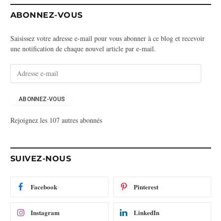
ABONNEZ-VOUS
Saisissez votre adresse e-mail pour vous abonner à ce blog et recevoir
une notification de chaque nouvel article par e-mail.
A
d
r
e
ABONNEZ-VOUS
s
Rejoignez les 107 autres abonnés
s
e
e
-
SUIVEZ-NOUS
m
a
i
Facebook
Pinterest
l
Instagram
LinkedIn