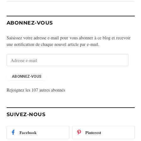
ABONNEZ-VOUS
Saisissez votre adresse e-mail pour vous abonner à ce blog et recevoir
une notification de chaque nouvel article par e-mail.
A
d
r
e
ABONNEZ-VOUS
s
Rejoignez les 107 autres abonnés
s
e
e
-
SUIVEZ-NOUS
m
a
i
Facebook
Pinterest
l