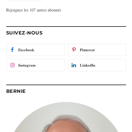
s
Rejoignez les 107 autres abonnés
s
e
e
-
SUIVEZ-NOUS
m
a
i
Facebook
Pinterest
l
Instagram
LinkedIn
BERNIE