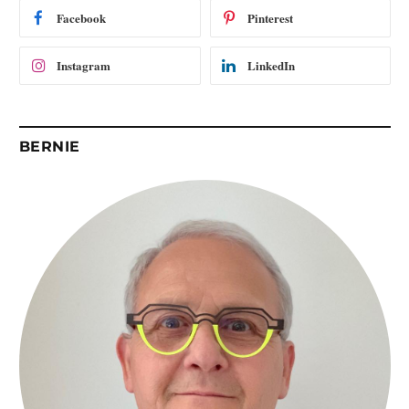
i
Facebook
Pinterest
l
Instagram
LinkedIn
BERNIE