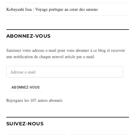
Kobayashi Issa : Voyage poétique au cœur des saisons
ABONNEZ-VOUS
Saisissez votre adresse e-mail pour vous abonner à ce blog et recevoir
une notification de chaque nouvel article par e-mail.
A
d
r
e
ABONNEZ-VOUS
s
Rejoignez les 107 autres abonnés
s
e
e
-
SUIVEZ-NOUS
m
a