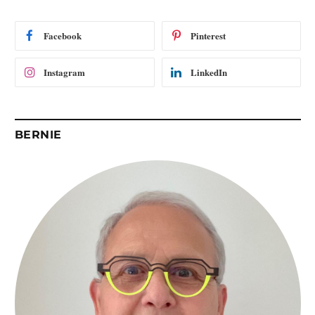
m
a
i
Facebook
Pinterest
l
Instagram
LinkedIn
BERNIE