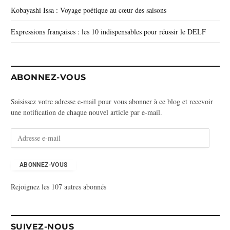
Kobayashi Issa : Voyage poétique au cœur des saisons
Expressions françaises : les 10 indispensables pour réussir le DELF
ABONNEZ-VOUS
Saisissez votre adresse e-mail pour vous abonner à ce blog et recevoir
une notification de chaque nouvel article par e-mail.
A
d
r
e
ABONNEZ-VOUS
s
Rejoignez les 107 autres abonnés
s
e
e
-
SUIVEZ-NOUS