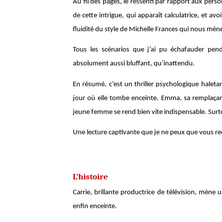
Au fil des pages, le ressenti par rapport aux perso
de cette intrigue, qui apparaît calculatrice, et av
fluidité du style de Michelle Frances qui nous mène
Tous les scénarios que j’ai pu échafauder pend
absolument aussi bluffant, qu’inattendu.
En résumé, c’est un thriller psychologique haletant
jour où elle tombe enceinte. Emma, sa remplaçante
jeune femme se rend bien vite indispensable. Surt
Une lecture captivante que je ne peux que vous 
L’histoire
Carrie, brillante productrice de télévision, mène 
enfin enceinte.