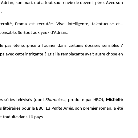
s Adrian, son mari, qui a tout sauf envie de devenir père. Avec son
…
nité, Emma est recrutée. Vive, intelligente, talentueuse et…
spensable. Surtout aux yeux d'Adrian…
e pas été surprise à fouiner dans certains dossiers sensibles ?
s avec cette intrigante ? Et si la remplaçante avait autre chose en
es séries télévisés (dont
Shameless
, produite par HBO),
Michelle
 littéraires pour la BBC.
La Petite Amie
, son premier roman, a été
est traduite dans 10 pays.