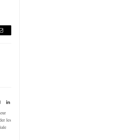
Email
rest
Instagram
LinkedIn
teur
der les
iale