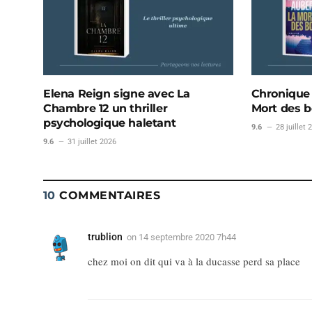
Elena Reign signe avec La
Chronique L
Chambre 12 un thriller
Mort des b
psychologique haletant
9.6
28 juillet 
9.6
31 juillet 2026
10
COMMENTAIRES
trublion
on
14 septembre 2020 7h44
chez moi on dit qui va à la ducasse perd sa place