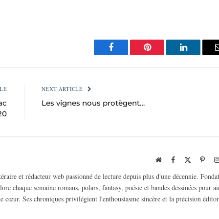
Facebook
Pinterest
LinkedIn
LE
NEXT ARTICLE
ac
Les vignes nous protègent…
20
Website
Facebook
X
Pinte
(Twitter)
ttéraire et rédacteur web passionné de lecture depuis plus d'une décennie. Fonda
plore chaque semaine romans, polars, fantasy, poésie et bandes dessinées pour ai
e cœur. Ses chroniques privilégient l'enthousiasme sincère et la précision éditor