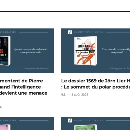
 mentent de Pierre
Le dossier 1569 de Jörn Lier 
and l’intelligence
: Le sommet du polar procédu
le devient une menace
9.3
3 août 2026
e
26