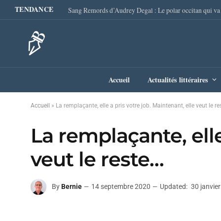
TENDANCE
Accueil
Actualités littéraires
Accueil
»
La remplaçante, elle a pris votre job. Maintenant, elle veut le r
La remplaçante, elle
veut le reste…
By
Bernie
14 septembre 2020
Updated:
30 janvie