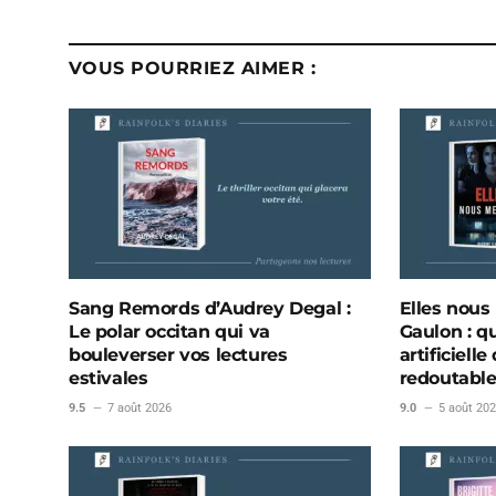
VOUS POURRIEZ AIMER :
Sang Remords d’Audrey Degal :
Elles nous
Le polar occitan qui va
Gaulon : qu
bouleverser vos lectures
artificiel
estivales
redoutabl
9.5
7 août 2026
9.0
5 août 20