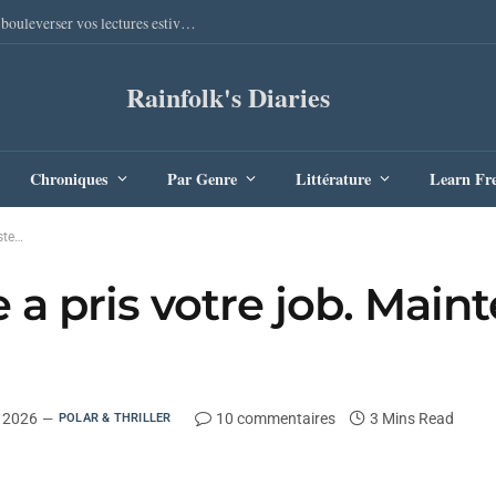
Sang Remords d’Audrey Degal : Le polar occitan qui va bouleverser vos lectures estivales
Rainfolk's Diaries
Chroniques
Par Genre
Littérature
Learn Fr
este…
 a pris votre job. Maint
r 2026
10 commentaires
3 Mins Read
POLAR & THRILLER