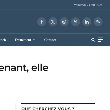
vendredi 7 août 2026
Facebook
X
Instagram
Pinterest
LinkedIn
RSS
(Twitter)
ench
Événement
Contact
enant, elle
QUE CHERCHEZ VOUS ?