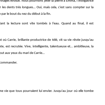
nnages évolue. nous pourrions jeter la pierre à Emma, l’instigatrice
oir les dents très longues… Oui, mais cela, c’est sans compter sur la
 par le bout du nez du début à la fin.
ant la lecture sont vite tombés à l’eau. Quand au final, il est
 où Carrie, brillante productrice de télé, vit sa vie rêvée jusqu'au
, est recrutée. Vive, intelligente, talentueuse et… ambitieuse, la
out aux yeux du mari de Carrie…
recommander.
une vie que tous pourraient lui envier. Jusqu'au jour où elle tombe