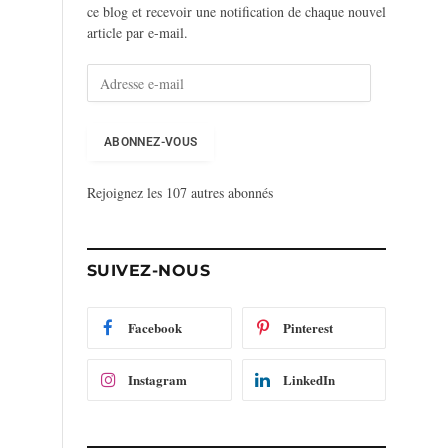
ce blog et recevoir une notification de chaque nouvel
article par e-mail.
A
d
r
e
ABONNEZ-VOUS
s
s
Rejoignez les 107 autres abonnés
e
e
-
m
SUIVEZ-NOUS
a
i
l
Facebook
Pinterest
Instagram
LinkedIn