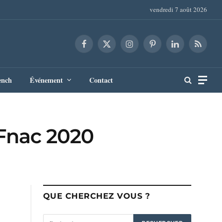
vendredi 7 août 2026
Facebook
X
Instagram
Pinterest
LinkedIn
RSS
(Twitter)
ench
Événement
Contact
 Fnac 2020
QUE CHERCHEZ VOUS ?