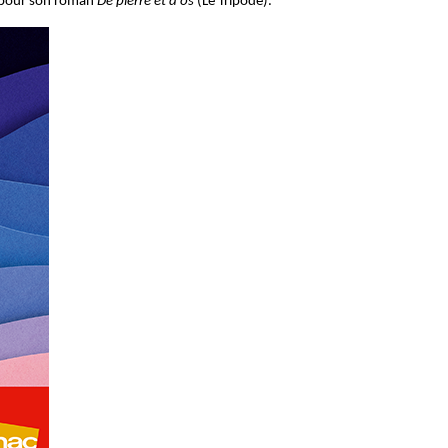
 pour son roman
De pierre et d’os
(Le Tripode).