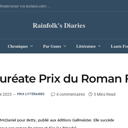
Sang Remords d’Audrey Degal : Le polar occitan qui va bouleverser vos lectures estivales
Rainfolk's Diaries
Chroniques
Par Genre
Littérature
Learn Fr
auréate Prix du Roman
re 2023
4 commentaires
3 Mins Read
PRIX LITTÉRAIRES
y McDaniel pour
Betty
, publié aux éditions Gallmeister. Elle succède