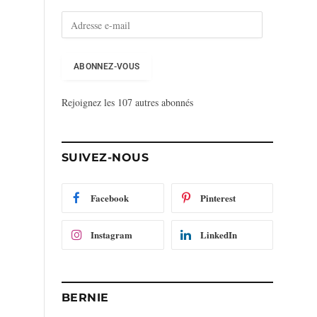
A
d
r
e
ABONNEZ-VOUS
s
s
Rejoignez les 107 autres abonnés
e
e
-
m
SUIVEZ-NOUS
a
i
l
Facebook
Pinterest
Instagram
LinkedIn
BERNIE