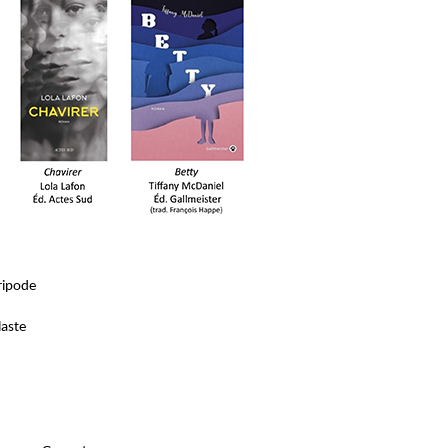
Tripode
laste