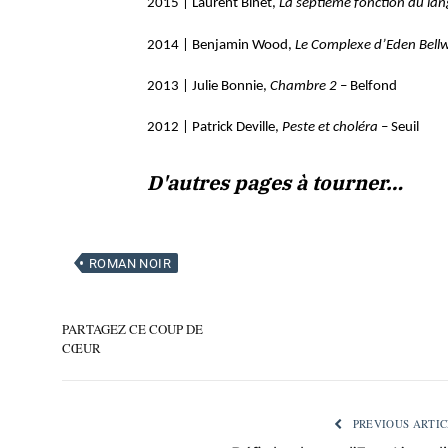
2015 | Laurent Binet,
La septième fonction du la
2014 | Benjamin Wood,
Le Complexe d’Eden Bell
2013 | Julie Bonnie,
Chambre 2
– Belfond
2012 | Patrick Deville,
Peste et choléra
– Seuil
D'autres pages à tourner…
ROMAN NOIR
PARTAGEZ CE COUP DE
CŒUR
PREVIOUS ARTIC