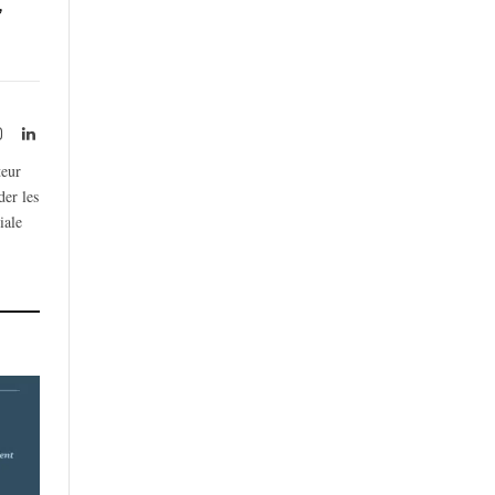
,
rest
Instagram
LinkedIn
teur
der les
iale