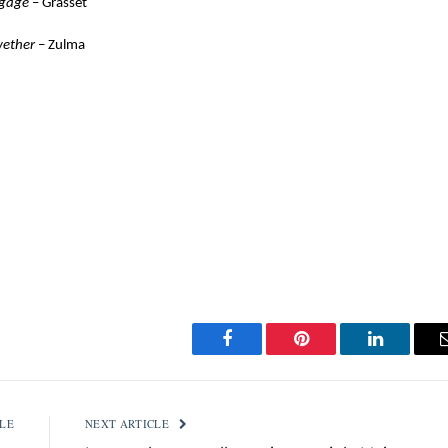
ngage
– Grasset
wether
– Zulma
Facebook
Pinterest
LinkedIn
LE
NEXT ARTICLE