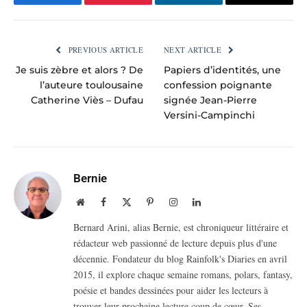
Facebook
Pinterest
LinkedIn
Email
PREVIOUS ARTICLE
NEXT ARTICLE
Je suis zèbre et alors ? De
Papiers d’identités, une
l’auteure toulousaine
confession poignante
Catherine Viès – Dufau
signée Jean-Pierre
Versini-Campinchi
Bernie
Website
Facebook
X
Pinterest
Instagram
LinkedIn
(Twitter)
Bernard Arini, alias Bernie, est chroniqueur littéraire et
rédacteur web passionné de lecture depuis plus d'une
décennie. Fondateur du blog Rainfolk's Diaries en avril
2015, il explore chaque semaine romans, polars, fantasy,
poésie et bandes dessinées pour aider les lecteurs à
trouver leur prochaine lecture coup de cœur. Ses