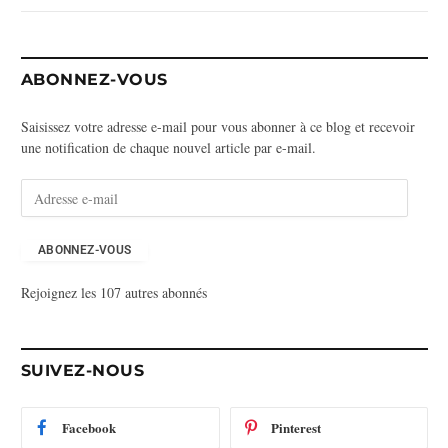
ABONNEZ-VOUS
Saisissez votre adresse e-mail pour vous abonner à ce blog et recevoir
une notification de chaque nouvel article par e-mail.
A
d
r
e
ABONNEZ-VOUS
s
Rejoignez les 107 autres abonnés
s
e
e
-
SUIVEZ-NOUS
m
a
i
Facebook
Pinterest
l