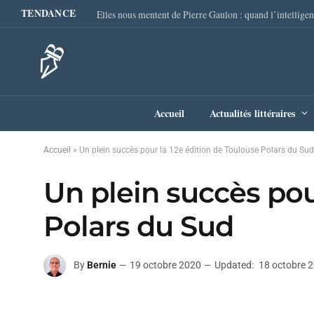
TENDANCE
Accueil
Actualités littéraires
Accueil
»
Un plein succès pour la 12e édition de Toulouse Polars du Sud
Un plein succès pou
Polars du Sud
By
Bernie
19 octobre 2020
Updated:
18 octobre 