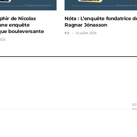
phir de Nicolas
Nóta : L’enquête fondatrice d
 une enquête
Ragnar Jónasson
que bouleversante
9.0
14 juillet 2026
2026
R