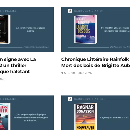
n signe avec La
Chronique Littéraire Rainfolk 
 un thriller
Mort des bois de Brigitte Aub
que haletant
9.6
28 juillet 2026
2026