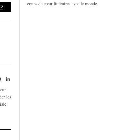
coups de cœur littéraires avec le monde.
Email
rest
Instagram
LinkedIn
teur
der les
iale