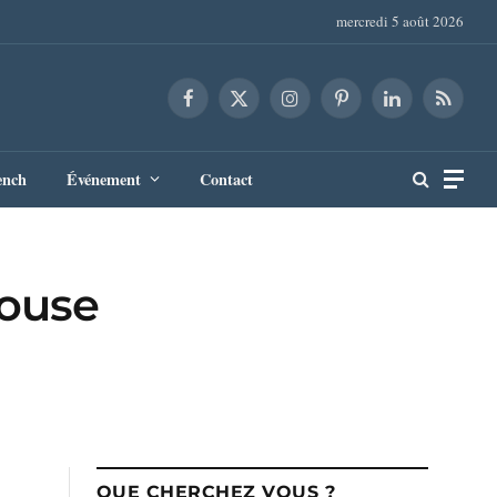
mercredi 5 août 2026
Facebook
X
Instagram
Pinterest
LinkedIn
RSS
(Twitter)
ench
Événement
Contact
louse
QUE CHERCHEZ VOUS ?