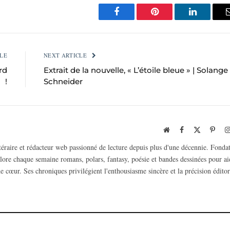
Facebook
Pinterest
LinkedIn
LE
NEXT ARTICLE
rd
Extrait de la nouvelle, « L’étoile bleue » | Solange
!
Schneider
Website
Facebook
X
Pinte
(Twitter)
ttéraire et rédacteur web passionné de lecture depuis plus d'une décennie. Fonda
plore chaque semaine romans, polars, fantasy, poésie et bandes dessinées pour ai
e cœur. Ses chroniques privilégient l'enthousiasme sincère et la précision éditor