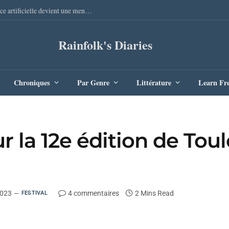
Elles nous mentent de Pierre Gaulon : quand l’intelligence artificielle devient une menace redoutable
Rainfolk's Diaries
Chroniques
Par Genre
Littérature
Learn Fr
r la 12e édition de Tou
2023
4 commentaires
2 Mins Read
FESTIVAL