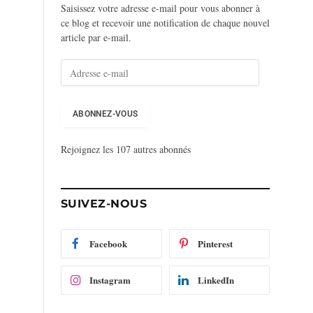
Saisissez votre adresse e-mail pour vous abonner à
ce blog et recevoir une notification de chaque nouvel
article par e-mail.
A
d
r
e
ABONNEZ-VOUS
s
s
Rejoignez les 107 autres abonnés
e
e
-
m
SUIVEZ-NOUS
a
i
l
Facebook
Pinterest
Instagram
LinkedIn