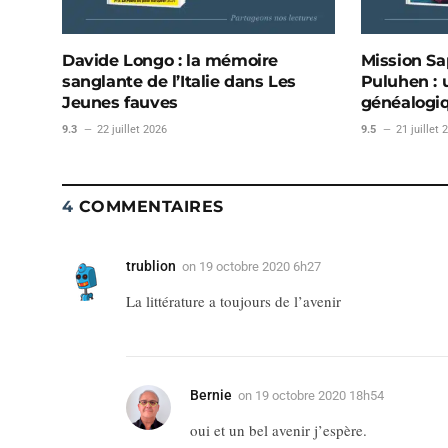
Davide Longo : la mémoire
Mission Sa
sanglante de l’Italie dans Les
Puluhen :
Jeunes fauves
généalogi
9.3
22 juillet 2026
9.5
21 juillet 
4
COMMENTAIRES
trublion
on
19 octobre 2020 6h27
La littérature a toujours de l’avenir
Bernie
on
19 octobre 2020 18h54
oui et un bel avenir j’espère.