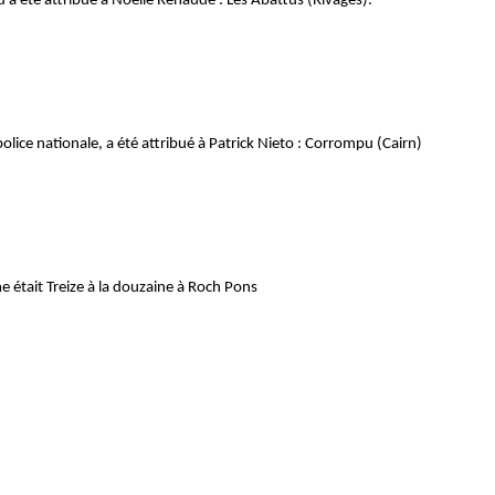
 a été attribué à Noëlle Renaude : Les Abattus (Rivages).
olice nationale, a été attribué à Patrick Nieto : Corrompu (Cairn)
e était Treize à la douzaine à Roch Pons