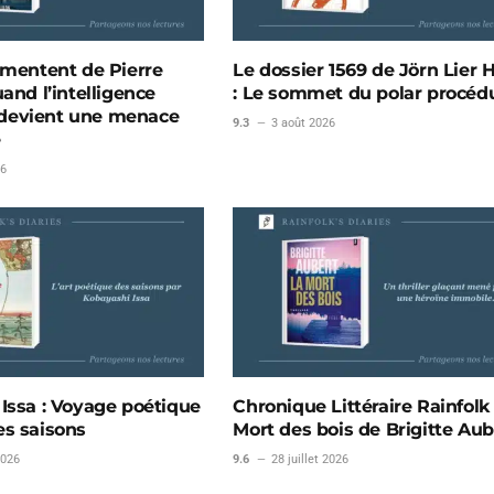
 mentent de Pierre
Le dossier 1569 de Jörn Lier 
and l’intelligence
: Le sommet du polar procédu
le devient une menace
9.3
3 août 2026
e
26
Issa : Voyage poétique
Chronique Littéraire Rainfolk 
s saisons
Mort des bois de Brigitte Aub
2026
9.6
28 juillet 2026