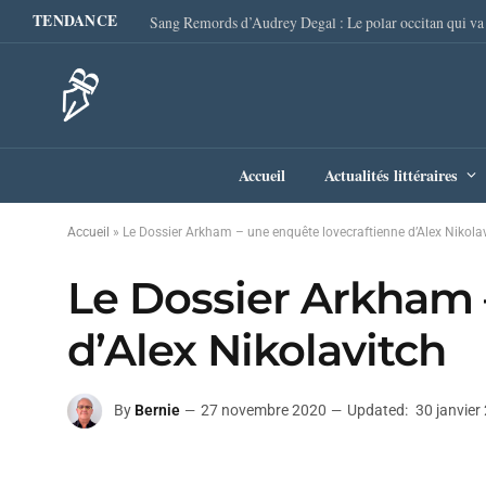
TENDANCE
Accueil
Actualités littéraires
Accueil
»
Le Dossier Arkham – une enquête lovecraftienne d’Alex Nikola
Le Dossier Arkham 
d’Alex Nikolavitch
By
Bernie
27 novembre 2020
Updated:
30 janvier