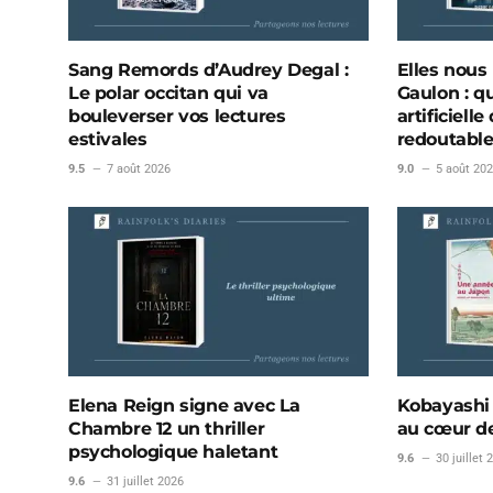
Sang Remords d’Audrey Degal :
Elles nous
Le polar occitan qui va
Gaulon : qu
bouleverser vos lectures
artificiel
estivales
redoutabl
9.5
7 août 2026
9.0
5 août 20
Elena Reign signe avec La
Kobayashi 
Chambre 12 un thriller
au cœur de
psychologique haletant
9.6
30 juillet 
9.6
31 juillet 2026