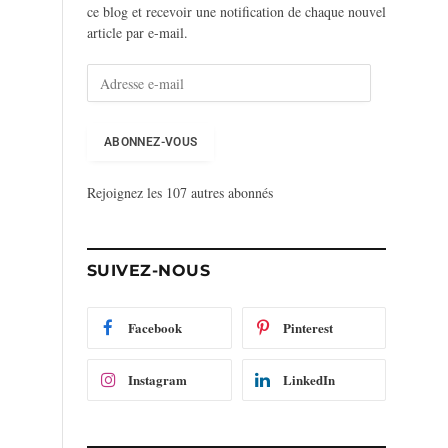
ce blog et recevoir une notification de chaque nouvel
article par e-mail.
A
d
r
e
ABONNEZ-VOUS
s
s
Rejoignez les 107 autres abonnés
e
e
-
m
SUIVEZ-NOUS
a
i
l
Facebook
Pinterest
Instagram
LinkedIn