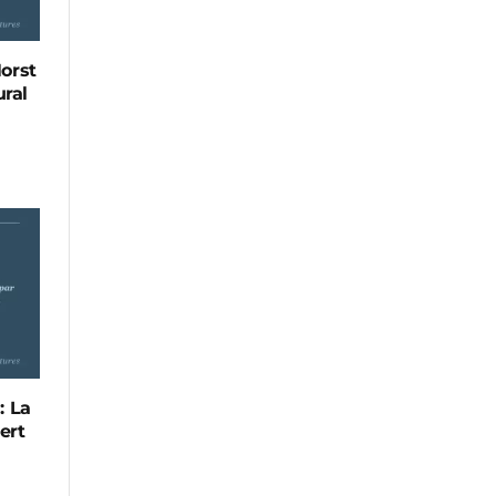
Horst
ral
: La
ert