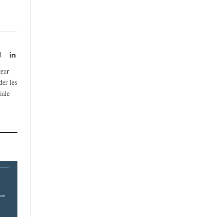
rest
Instagram
LinkedIn
teur
der les
iale