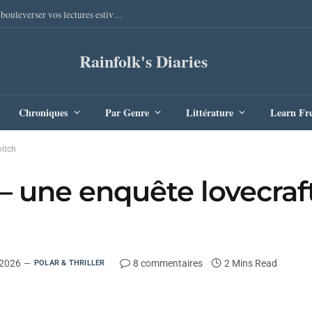
Sang Remords d’Audrey Degal : Le polar occitan qui va bouleverser vos lectures estivales
Rainfolk's Diaries
Chroniques
Par Genre
Littérature
Learn Fr
vitch
– une enquête lovecraf
 2026
8 commentaires
2 Mins Read
POLAR & THRILLER