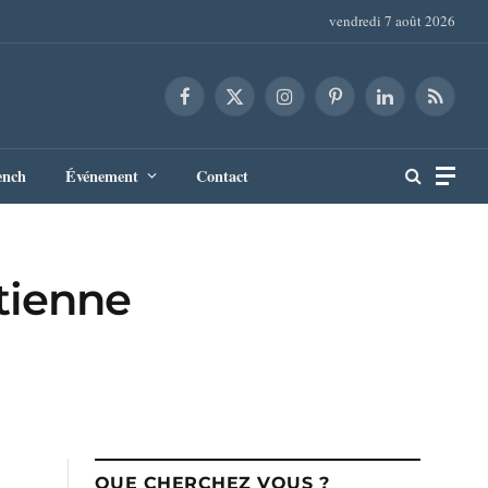
vendredi 7 août 2026
Facebook
X
Instagram
Pinterest
LinkedIn
RSS
(Twitter)
ench
Événement
Contact
tienne
QUE CHERCHEZ VOUS ?