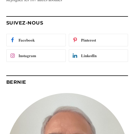
e
e
-
SUIVEZ-NOUS
m
a
i
Facebook
Pinterest
l
Instagram
LinkedIn
BERNIE