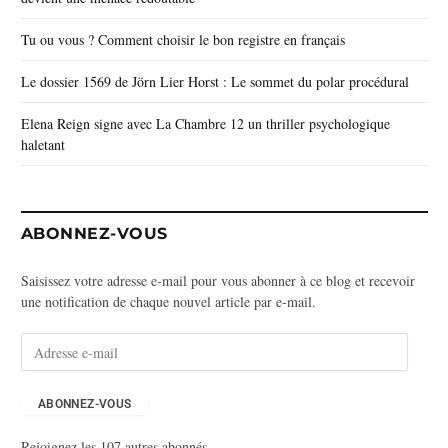
Tu ou vous ? Comment choisir le bon registre en français
Le dossier 1569 de Jörn Lier Horst : Le sommet du polar procédural
Elena Reign signe avec La Chambre 12 un thriller psychologique
haletant
ABONNEZ-VOUS
Saisissez votre adresse e-mail pour vous abonner à ce blog et recevoir
une notification de chaque nouvel article par e-mail.
A
d
r
e
ABONNEZ-VOUS
s
Rejoignez les 107 autres abonnés
s