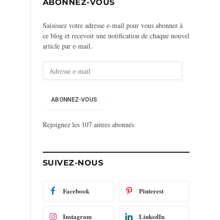
ABONNEZ-VOUS
Saisissez votre adresse e-mail pour vous abonner à
ce blog et recevoir une notification de chaque nouvel
article par e-mail.
A
d
r
e
ABONNEZ-VOUS
s
s
Rejoignez les 107 autres abonnés
e
e
-
m
SUIVEZ-NOUS
a
i
l
Facebook
Pinterest
Instagram
LinkedIn