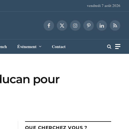
vendredi 7 août 2026
Facebook
X
Instagram
Pinterest
LinkedIn
RSS
(Twitter)
ench
Événement
Contact
rducan pour
QUE CHERCHEZ VOUS ?