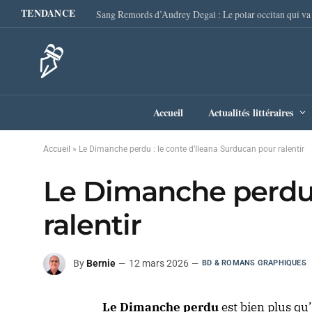
TENDANCE
Accueil
Actualités littéraires
Accueil
»
Le Dimanche perdu : le conte d’Ileana Surducan pour ralentir
Le Dimanche perdu 
ralentir
By
Bernie
12 mars 2026
BD & ROMANS GRAPHIQUES
Le Dimanche perdu
est bien plus qu