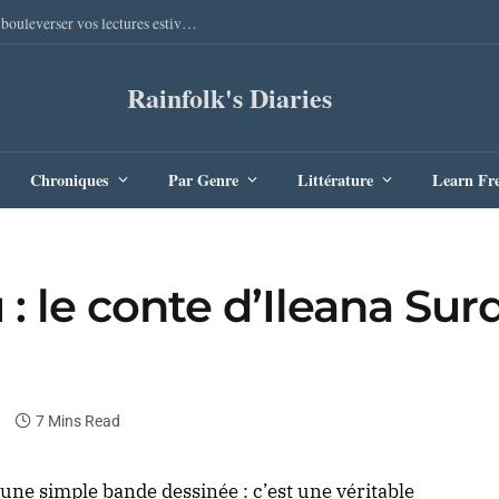
Sang Remords d’Audrey Degal : Le polar occitan qui va bouleverser vos lectures estivales
Rainfolk's Diaries
Chroniques
Par Genre
Littérature
Learn Fr
: le conte d’Ileana Su
7 Mins Read
’une simple bande dessinée : c’est une véritable