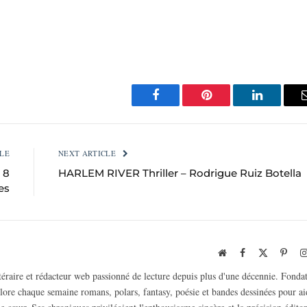
Facebook
Pinterest
LinkedIn
LE
NEXT ARTICLE
 8
HARLEM RIVER Thriller – Rodrigue Ruiz Botella
tes
Website
Facebook
X
Pinte
(Twitter)
ttéraire et rédacteur web passionné de lecture depuis plus d'une décennie. Fonda
plore chaque semaine romans, polars, fantasy, poésie et bandes dessinées pour ai