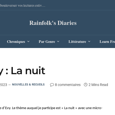
Sang Remords d’Audrey Degal : Le polar occitan qui va bouleverser vos lectures estivales
Rainfolk's Diaries
Chroniques
Par Genre
Littérature
Learn Fr
 : La nuit
 2023
8 commentaires
2 Mins Read
NOUVELLES & RECUEILS
 d’Evy. Le thème auquel je participe est « La nuit » avec une micro-