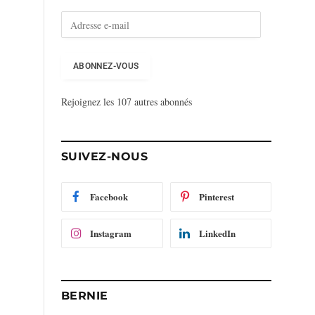
A
d
r
e
ABONNEZ-VOUS
s
s
Rejoignez les 107 autres abonnés
e
e
-
m
SUIVEZ-NOUS
a
i
l
Facebook
Pinterest
Instagram
LinkedIn
BERNIE