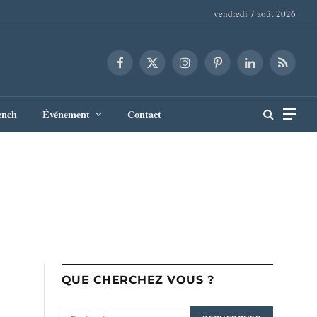
vendredi 7 août 2026
Facebook
X
Instagram
Pinterest
LinkedIn
RSS
(Twitter)
ench
Événement
Contact
QUE CHERCHEZ VOUS ?