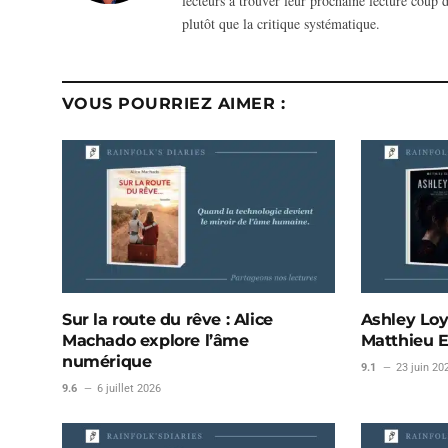
lecteurs à trouver leur prochaine lecture coup d
plutôt que la critique systématique.
VOUS POURRIEZ AIMER :
Sur la route du rêve : Alice
Ashley Loy
Machado explore l’âme
Matthieu 
numérique
9.1
23 juin 20
9.6
6 juillet 2026