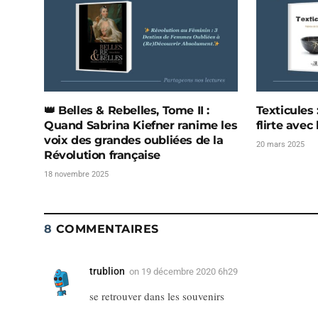
👑 Belles & Rebelles, Tome II :
Texticules 
Quand Sabrina Kiefner ranime les
flirte avec
voix des grandes oubliées de la
20 mars 2025
Révolution française
18 novembre 2025
8
COMMENTAIRES
trublion
on
19 décembre 2020 6h29
se retrouver dans les souvenirs