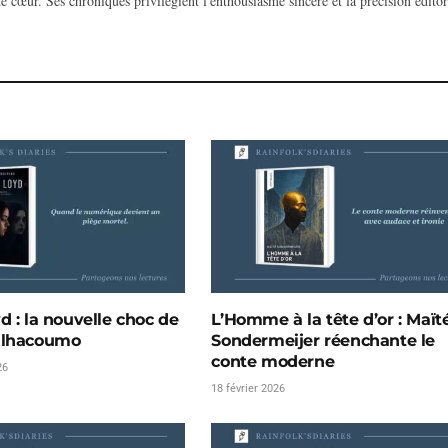
e cœur. Ses chroniques privilégient l'enthousiasme sincère et la précision éditor
d : la nouvelle choc de
L’Homme à la tête d’or : Maït
Elhacoumo
Sondermeijer réenchante le
conte moderne
26
18 février 2026