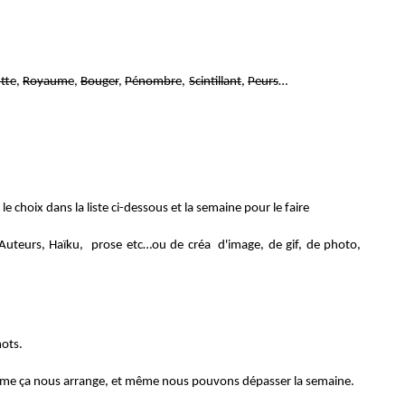
tte
,
Royaume
,
Bouger
,
Pénombre
,
Scintillant
,
Peurs
…
 le choix dans la liste ci-dessous et la semaine pour le faire
 d'Auteurs, Haïku, prose etc…ou de créa d'image, de gif, de photo,
ots.
me ça nous arrange, et même nous pouvons dépasser la semaine.