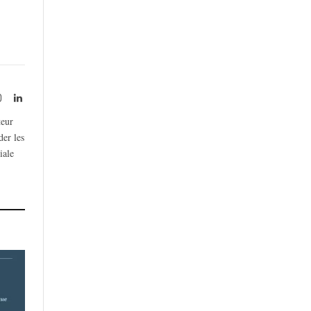
rest
Instagram
LinkedIn
teur
der les
iale