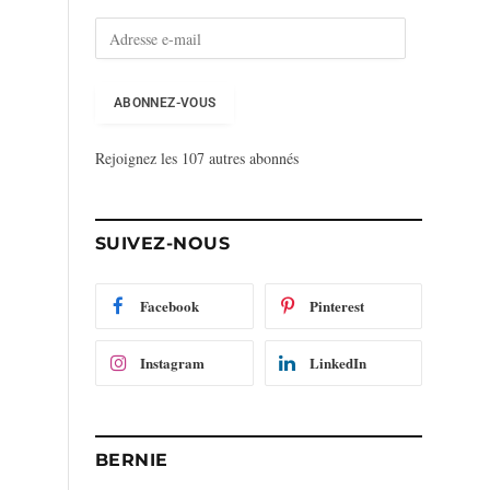
A
d
r
e
ABONNEZ-VOUS
s
s
Rejoignez les 107 autres abonnés
e
e
-
m
SUIVEZ-NOUS
a
i
l
Facebook
Pinterest
Instagram
LinkedIn
BERNIE