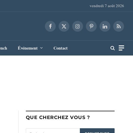
vendredi 7 août 2026
Facebook
X
Instagram
Pinterest
LinkedIn
RSS
(Twitter)
ench
Événement
Contact
QUE CHERCHEZ VOUS ?