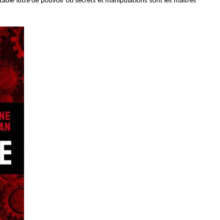
ble lutte de pouvoir où secrets et manipulations sont les maîtres