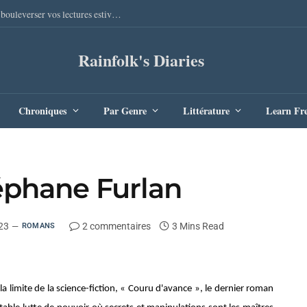
Sang Remords d’Audrey Degal : Le polar occitan qui va bouleverser vos lectures estivales
Rainfolk's Diaries
Chroniques
Par Genre
Littérature
Learn Fr
éphane Furlan
23
2 commentaires
3 Mins Read
ROMANS
 limite de la science-fiction, « Couru d'avance », le dernier roman