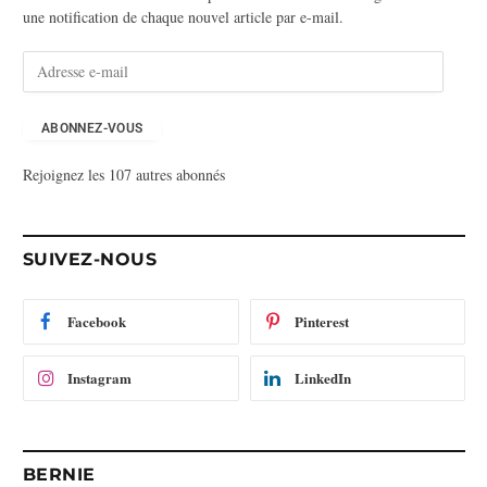
une notification de chaque nouvel article par e-mail.
A
d
r
e
ABONNEZ-VOUS
s
Rejoignez les 107 autres abonnés
s
e
e
-
SUIVEZ-NOUS
m
a
i
Facebook
Pinterest
l
Instagram
LinkedIn
BERNIE