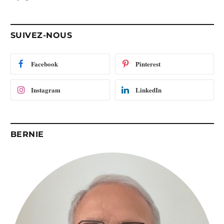
e
e
-
SUIVEZ-NOUS
m
a
i
Facebook
Pinterest
l
Instagram
LinkedIn
BERNIE