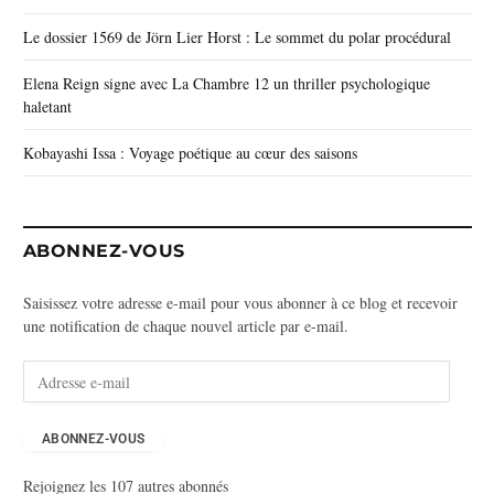
Le dossier 1569 de Jörn Lier Horst : Le sommet du polar procédural
Elena Reign signe avec La Chambre 12 un thriller psychologique
haletant
Kobayashi Issa : Voyage poétique au cœur des saisons
ABONNEZ-VOUS
Saisissez votre adresse e-mail pour vous abonner à ce blog et recevoir
une notification de chaque nouvel article par e-mail.
A
d
r
e
ABONNEZ-VOUS
s
Rejoignez les 107 autres abonnés
s