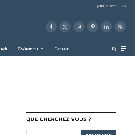
jeudi 6 août 2026
Facebook
X
Instagram
Pinterest
LinkedIn
RSS
(Twitter)
ench
Événement
Contact
QUE CHERCHEZ VOUS ?