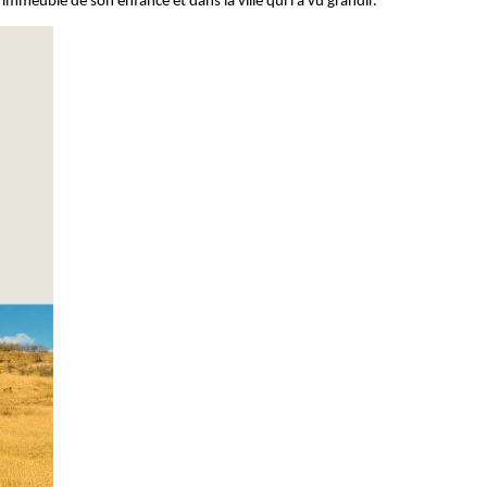
immeuble de son enfance et dans la ville qui l’a vu grandir.