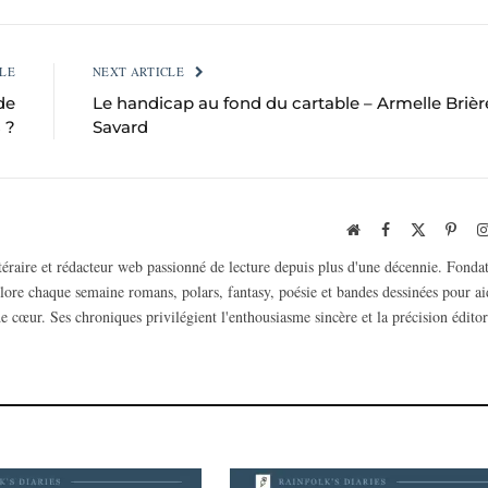
LE
NEXT ARTICLE
de
Le handicap au fond du cartable – Armelle Brièr
 ?
Savard
Website
Facebook
X
Pinte
(Twitter)
ttéraire et rédacteur web passionné de lecture depuis plus d'une décennie. Fonda
plore chaque semaine romans, polars, fantasy, poésie et bandes dessinées pour ai
e cœur. Ses chroniques privilégient l'enthousiasme sincère et la précision éditor