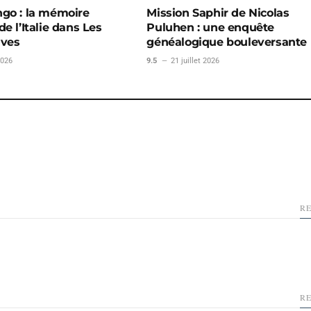
go : la mémoire
Mission Saphir de Nicolas
e l’Italie dans Les
Puluhen : une enquête
uves
généalogique bouleversante
2026
9.5
21 juillet 2026
R
R