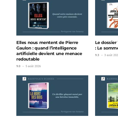
Elles nous mentent de Pierre
Le dossier 
Gaulon : quand l’intelligence
: Le somme
artificielle devient une menace
9.3
3 août 20
redoutable
9.0
5 août 2026