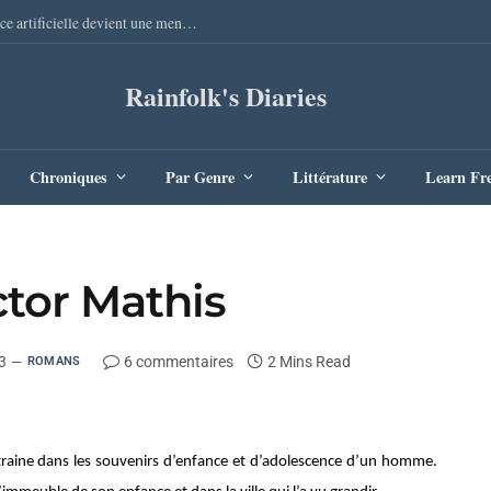
Elles nous mentent de Pierre Gaulon : quand l’intelligence artificielle devient une menace redoutable
Rainfolk's Diaries
Chroniques
Par Genre
Littérature
Learn Fr
tor Mathis
3
6 commentaires
2 Mins Read
ROMANS
raine dans les souvenirs d’enfance et d’adolescence d’un homme.