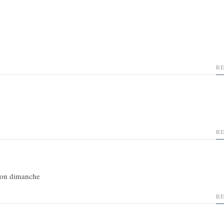
R
R
 Bon dimanche
R