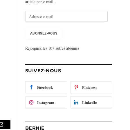
article par e-mail.
A
d
r
e
ABONNEZ-VOUS
s
s
Rejoignez les 107 autres abonnés
e
e
-
m
SUIVEZ-NOUS
a
i
l
Facebook
Pinterest
Instagram
LinkedIn
BERNIE
Email