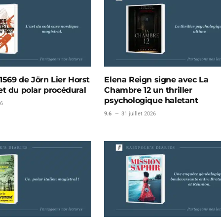
1569 de Jörn Lier Horst
Elena Reign signe avec La
t du polar procédural
Chambre 12 un thriller
psychologique haletant
26
9.6
31 juillet 2026