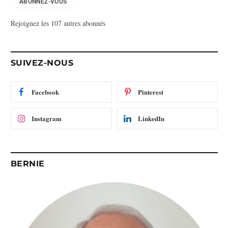
e
ABONNEZ-VOUS
s
Rejoignez les 107 autres abonnés
s
e
e
-
SUIVEZ-NOUS
m
a
i
Facebook
Pinterest
l
Instagram
LinkedIn
BERNIE