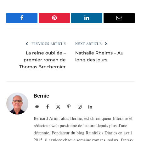
Facebook
Pinterest
LinkedIn
Email
PREVIOUS ARTICLE
NEXT ARTICLE
La reine oubliée –
Nathalie Rheims – Au
premier roman de
long des jours
Thomas Brechemier
Bernie
Website
Facebook
X
Pinterest
Instagram
LinkedIn
(Twitter)
Bernard Arini, alias Bernie, est chroniqueur littéraire et
rédacteur web passionné de lecture depuis plus d'une
décennie. Fondateur du blog Rainfolk's Diaries en avril
2015, il explore chaque semaine romans, polars, fantasy,