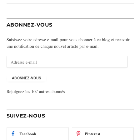
ABONNEZ-VOUS
Saisissez votre adresse e-mail pour vous abonner à ce blog et recevoir
une notification de chaque nouvel article par e-mail.
A
d
r
e
ABONNEZ-VOUS
s
Rejoignez les 107 autres abonnés
s
e
e
-
SUIVEZ-NOUS
m
a
i
Facebook
Pinterest
l